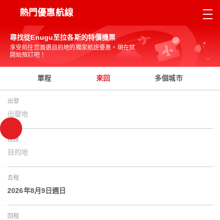
熱門優惠航線
尋找從Enugu至拉各斯的特價機票
享受前往您首選目的地的獨家航班優惠。現在就
開始預訂吧！
單程
來回
多個城市
出發
出發地
抵達
目的地
去程
2026年8月9日週日
回程