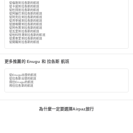
從倫敦到拉各斯的航班
從卡諾到拉各斯的航班
從杜拜到拉各斯的航班
從阿薩巴到拉各斯的航班
從阿克拉到拉各斯的航班
從貝寧城到拉各斯的航班
從達喀爾到拉各斯的航班
從阿布賈到拉各斯的航班
從瓦里到拉各斯的航班
從哈科特港到拉各斯的航班
從奧韋里到拉各斯的航班
從開羅到拉各斯的航班
更多推薦的 Enugu 和 拉各斯 航班
從Enugu出發的航班
從拉各斯出發的航班
飛往Enugu的航班
飛往拉各斯的航班
為什麼一定要選擇Airpaz旅行