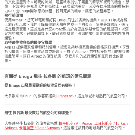
的文化遺產到令人驚嘆的風景，這座城市提供了無盡的發現和驚奇的機會。想
像一下您漫步在充滿活力的街道上，品嚐當地美食，沉浸在這座城市的獨特魅
力中。從Enugu開始您的旅程，找到完美的機票，讓您的旅程難忘。
飛行前須知
使用Airpaz ，您可以輕鬆預訂從Enugu飛往拉各斯的機票。自2011年成為線
上旅行社以來，我們了解每位旅客都在尋找不同的東西，無論是舒適度、速度
還是經濟實惠。這就是為什麼Airpaz致力於為您提供最合適的航班選項，以滿
足您的需求。只需點擊幾下，即可獲得機票，將您的旅行計劃變成流暢愉快的
體驗。
取得飛往拉各斯的最便宜機票
Airpaz 提供獨家優惠和特別優惠，讓您能夠以極其實惠的價格預訂機票。享受
折扣優惠，同時不影響品質或舒適度。有了 Airpaz，前往您夢想的目的地從未
如此簡單。預訂 Airpaz 的便宜航班，享受非凡的旅行體驗和無與倫比的優
惠。
有關從 Enugu 飛往 拉各斯 的航班的常見問題
從 Enugu 出發最受歡迎的航空公司有哪些？
大多數來自Enugu的旅客都搭乘
Cimber AS
，這是該城市最熱門的航空公司。
飛往 拉各斯 最受歡迎的航空公司有哪些？
大多數飛往 拉各斯 的旅客都搭乘
和平航空 / Air Peace
,
土耳其航空 / Turkish
Airlines
,
卡達航空 / Qatar Airways
，這是飛往該目的地最熱門的航空公司。