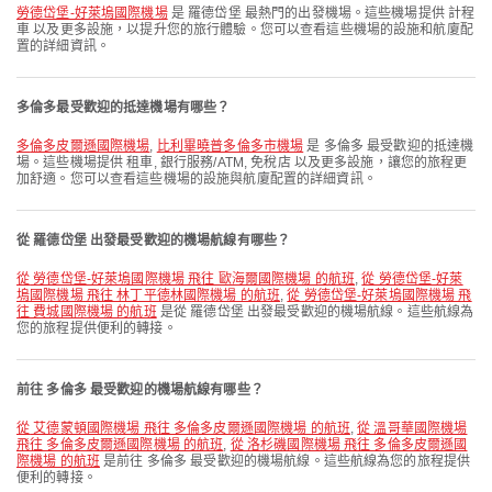
勞德岱堡-好萊塢國際機場
是 羅德岱堡 最熱門的出發機場。這些機場提供 計程
車 以及更多設施，以提升您的旅行體驗。您可以查看這些機場的設施和航廈配
置的詳細資訊。
多倫多最受歡迎的抵達機場有哪些？
多倫多皮爾遜國際機場
,
比利畢曉普多倫多市機場
是 多倫多 最受歡迎的抵達機
場。這些機場提供 租車, 銀行服務/ATM, 免稅店 以及更多設施，讓您的旅程更
加舒適。您可以查看這些機場的設施與航廈配置的詳細資訊。
從 羅德岱堡 出發最受歡迎的機場航線有哪些？
從 勞德岱堡-好萊塢國際機場 飛往 歐海爾國際機場 的航班
,
從 勞德岱堡-好萊
塢國際機場 飛往 林丁平德林國際機場 的航班
,
從 勞德岱堡-好萊塢國際機場 飛
往 費城國際機場 的航班
是從 羅德岱堡 出發最受歡迎的機場航線。這些航線為
您的旅程提供便利的轉接。
前往 多倫多 最受歡迎的機場航線有哪些？
從 艾德蒙頓國際機場 飛往 多倫多皮爾遜國際機場 的航班
,
從 溫哥華國際機場
飛往 多倫多皮爾遜國際機場 的航班
,
從 洛杉磯國際機場 飛往 多倫多皮爾遜國
際機場 的航班
是前往 多倫多 最受歡迎的機場航線。這些航線為您的旅程提供
便利的轉接。