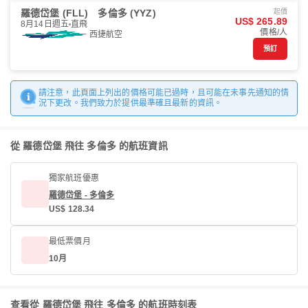
羅德岱堡 (FLL)
多倫多 (YYZ)
起價
US$ 265.89
8月14日週五
直飛
價格/人
西捷航空
預訂
請注意，此頁面上列出的價格可能已過時，且可能在未事先通知的情
況下更改。我們致力於提供最準確且最新的資訊。
從 羅德岱堡 飛往 多倫多 的航班資訊
獨家航班優惠
羅德岱堡 - 多倫多
US$ 128.34
最低票價月
10月
查看從 羅德岱堡 飛往 多倫多 的航班時刻表