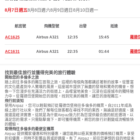
8月7日週五
8月8日週六
8月9日週日
8月10日週一
航班號
飛機型號
出發
抵達
AC1625
Airbus A321
12:35
15:45
羅德
AC1631
Airbus A321
22:35
01:44
羅德
找到最佳旅行並獲得完美的旅行體驗
開始您的多倫多之旅
踏上前往多倫多的難忘冒險之旅，這裡的每個角落都講述著新的故事。從豐富
的文化遺產到令人驚嘆的風景，這座城市提供了無盡的發現和驚奇的機會。想
像一下您漫步在充滿活力的街道上，品嚐當地美食，沉浸在這座城市的獨特魅
力中。從羅德岱堡開始您的旅程，找到完美的機票，讓您的旅程難忘。
飛行前須知
使用Airpaz ，您可以輕鬆預訂從羅德岱堡飛往多倫多的機票。自2011年成為
線上旅行社以來，我們了解每位旅客都在尋找不同的東西，無論是舒適度、速
度還是經濟實惠。這就是為什麼Airpaz致力於為您提供最合適的航班選項，以
滿足您的需求。只需點擊幾下，即可獲得機票，將您的旅行計劃變成流暢愉快
的體驗。
取得飛往多倫多的最便宜機票
Airpaz 提供獨家優惠和特別優惠，讓您能夠以極其實惠的價格預訂機票。享受
折扣優惠，同時不影響品質或舒適度。有了 Airpaz，前往您夢想的目的地從未