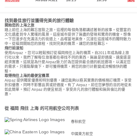
MU5088
Airbus A321
18:15
18:50
福岡
找到最佳旅行並獲得完美的旅行體驗
開始您的上海之旅
踏上前往上海的難忘冒險之旅，這裡的每個角落都講述著新的故事。從豐富的
文化遺產到令人驚嘆的風景，這座城市提供了無盡的發現和驚奇的機會。想像
一下您漫步在充滿活力的街道上，品嚐當地美食，沉浸在這座城市的獨特魅力
中。從福岡開始您的旅程，找到完美的機票，讓您的旅程難忘。
飛行前須知
使用Airpaz ，您可以輕鬆預訂從福岡飛往上海的機票。自2011年成為線上旅
行社以來，我們了解每位旅客都在尋找不同的東西，無論是舒適度、速度還是
經濟實惠。這就是為什麼Airpaz致力於為您提供最合適的航班選項，以滿足您
的需求。只需點擊幾下，即可獲得機票，將您的旅行計劃變成流暢愉快的體
驗。
取得飛往上海的最便宜機票
Airpaz 提供獨家優惠和特別優惠，讓您能夠以極其實惠的價格預訂機票。享受
折扣優惠，同時不影響品質或舒適度。有了 Airpaz，前往您夢想的目的地從未
如此簡單。預訂 Airpaz 的便宜航班，享受非凡的旅行體驗和無與倫比的優
惠。
從 福岡 飛往 上海 的可用航空公司列表
春秋航空
中國東方航空