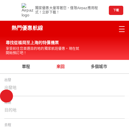
獨家優惠大量等著您，僅限Airpaz應用程
下載
式！立即下載！
熱門優惠航線
尋找從福岡至上海的特價機票
享受前往您首選目的地的獨家航班優惠。現在就
開始預訂吧！
單程
來回
多個城市
出發
出發地
抵達
目的地
去程