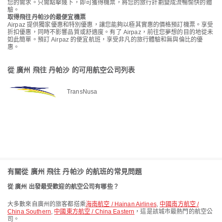
您的需求。只需點擊幾下，即可獲得機票，將您的旅行計劃變成流暢愉快的體
驗。
取得飛往丹帕沙的最便宜機票
Airpaz 提供獨家優惠和特別優惠，讓您能夠以極其實惠的價格預訂機票。享受
折扣優惠，同時不影響品質或舒適度。有了 Airpaz，前往您夢想的目的地從未
如此簡單。預訂 Airpaz 的便宜航班，享受非凡的旅行體驗和無與倫比的優
惠。
從 廣州 飛往 丹帕沙 的可用航空公司列表
TransNusa
有關從 廣州 飛往 丹帕沙 的航班的常見問題
從 廣州 出發最受歡迎的航空公司有哪些？
大多數來自廣州的旅客都搭乘
海南航空 / Hainan Airlines
,
中國南方航空 /
China Southern
,
中國東方航空 / China Eastern
，這是該城市最熱門的航空公
司。