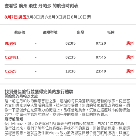
查看從 廣州 飛往 丹帕沙 的航班時刻表
8月7日週五
8月8日週六
8月9日週日
8月10日週一
航班號
飛機型號
出發
抵達
8B968
-
02:05
07:20
廣州
CZ8481
-
02:35
07:45
廣州
CZ625
-
18:30
23:40
廣州
找到最佳旅行並獲得完美的旅行體驗
開始您的丹帕沙之旅
踏上前往丹帕沙的難忘冒險之旅，這裡的每個角落都講述著新的故事。從豐富
的文化遺產到令人驚嘆的風景，這座城市提供了無盡的發現和驚奇的機會。想
像一下您漫步在充滿活力的街道上，品嚐當地美食，沉浸在這座城市的獨特魅
力中。從廣州開始您的旅程，找到完美的機票，讓您的旅程難忘。
飛行前須知
使用Airpaz ，您可以輕鬆預訂從廣州飛往丹帕沙的機票。自2011年成為線上
旅行社以來，我們了解每位旅客都在尋找不同的東西，無論是舒適度、速度還
是經濟實惠。這就是為什麼Airpaz致力於為您提供最合適的航班選項，以滿足