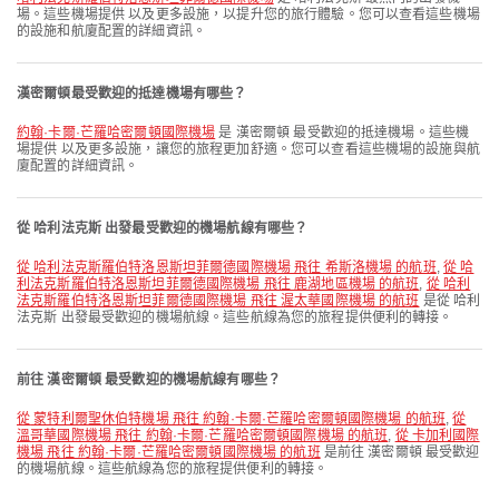
場。這些機場提供 以及更多設施，以提升您的旅行體驗。您可以查看這些機場
的設施和航廈配置的詳細資訊。
漢密爾頓最受歡迎的抵達機場有哪些？
約翰·卡爾·芒羅哈密爾頓國際機場
是 漢密爾頓 最受歡迎的抵達機場。這些機
場提供 以及更多設施，讓您的旅程更加舒適。您可以查看這些機場的設施與航
廈配置的詳細資訊。
從 哈利法克斯 出發最受歡迎的機場航線有哪些？
從 哈利法克斯羅伯特洛恩斯坦菲爾德國際機場 飛往 希斯洛機場 的航班
,
從 哈
利法克斯羅伯特洛恩斯坦菲爾德國際機場 飛往 鹿湖地區機場 的航班
,
從 哈利
法克斯羅伯特洛恩斯坦菲爾德國際機場 飛往 渥太華國際機場 的航班
是從 哈利
法克斯 出發最受歡迎的機場航線。這些航線為您的旅程提供便利的轉接。
前往 漢密爾頓 最受歡迎的機場航線有哪些？
從 蒙特利爾聖休伯特機場 飛往 約翰·卡爾·芒羅哈密爾頓國際機場 的航班
,
從
溫哥華國際機場 飛往 約翰·卡爾·芒羅哈密爾頓國際機場 的航班
,
從 卡加利國際
機場 飛往 約翰·卡爾·芒羅哈密爾頓國際機場 的航班
是前往 漢密爾頓 最受歡迎
的機場航線。這些航線為您的旅程提供便利的轉接。