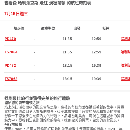
查看從 哈利法克斯 飛往 漢密爾頓 的航班時刻表
7月15日週三
航班號
飛機型號
出發
抵達
PD470
-
11:35
12:59
哈利
TS7064
-
11:35
12:59
哈利
PD472
-
18:15
19:39
哈利
TS7062
-
18:15
19:39
哈利
找到最佳旅行並獲得完美的旅行體驗
開始您的漢密爾頓之旅
踏上前往漢密爾頓的難忘冒險之旅，這裡的每個角落都講述著新的故事。從豐
富的文化遺產到令人驚嘆的風景，這座城市提供了無盡的發現和驚奇的機會。
想像一下您漫步在充滿活力的街道上，品嚐當地美食，沉浸在這座城市的獨特
魅力中。從哈利法克斯開始您的旅程，找到完美的機票，讓您的旅程難忘。
飛行前須知
使用Airpaz ，您可以輕鬆預訂從哈利法克斯飛往漢密爾頓的機票。自2011年