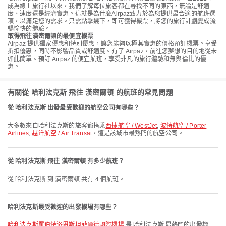
成為線上旅行社以來，我們了解每位旅客都在尋找不同的東西，無論是舒適
度、速度還是經濟實惠。這就是為什麼Airpaz致力於為您提供最合適的航班選
項，以滿足您的需求。只需點擊幾下，即可獲得機票，將您的旅行計劃變成流
暢愉快的體驗。
取得飛往漢密爾頓的最便宜機票
Airpaz 提供獨家優惠和特別優惠，讓您能夠以極其實惠的價格預訂機票。享受
折扣優惠，同時不影響品質或舒適度。有了 Airpaz，前往您夢想的目的地從未
如此簡單。預訂 Airpaz 的便宜航班，享受非凡的旅行體驗和無與倫比的優
惠。
有關從 哈利法克斯 飛往 漢密爾頓 的航班的常見問題
從 哈利法克斯 出發最受歡迎的航空公司有哪些？
大多數來自哈利法克斯的旅客都搭乘
西捷航空 / WestJet
,
波特航空 / Porter
Airlines
,
越洋航空 / Air Transat
，這是該城市最熱門的航空公司。
從 哈利法克斯 飛往 漢密爾頓 有多少航班？
從 哈利法克斯 到 漢密爾頓 共有 4 個航班。
哈利法克斯最受歡迎的出發機場有哪些？
哈利法克斯羅伯特洛恩斯坦菲爾德國際機場
是 哈利法克斯 最熱門的出發機