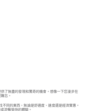
提供了無盡的發現和驚奇的機會。想像一下您漫步在
程難忘。
在尋找不同的東西，無論是舒適度、速度還是經濟實惠。
變成流暢愉快的體驗。