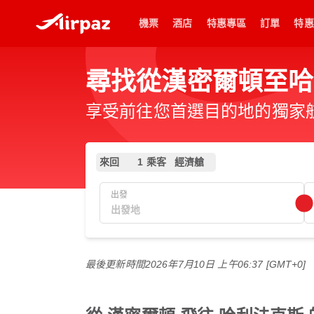
機票
酒店
特惠專區
訂單
特惠
尋找從漢密爾頓至哈
享受前往您首選目的地的獨家
來回
1 乘客
經濟艙
出發
最後更新時間
2026年7月10日 上午06:37 [GMT+0]