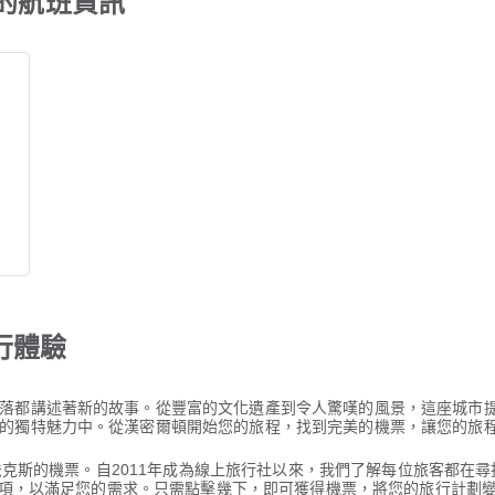
 的航班資訊
行體驗
落都講述著新的故事。從豐富的文化遺產到令人驚嘆的風景，這座城市
的獨特魅力中。從漢密爾頓開始您的旅程，找到完美的機票，讓您的旅
哈利法克斯的機票。自2011年成為線上旅行社以來，我們了解每位旅客都
班選項，以滿足您的需求。只需點擊幾下，即可獲得機票，將您的旅行計劃