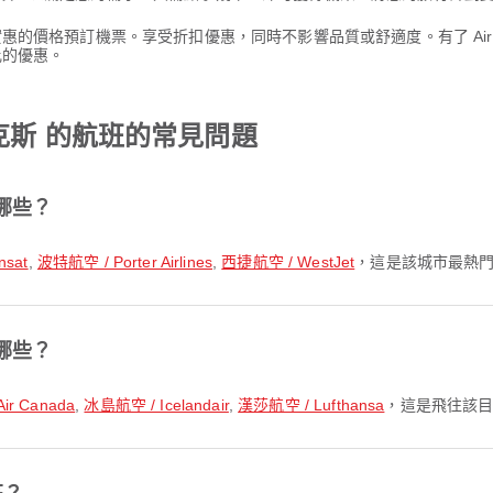
其實惠的價格預訂機票。享受折扣優惠，同時不影響品質或舒適度。有了 Ai
比的優惠。
克斯 的航班的常見問題
哪些？
nsat
,
波特航空 / Porter Airlines
,
西捷航空 / WestJet
，這是該城市最熱
哪些？
r Canada
,
冰島航空 / Icelandair
,
漢莎航空 / Lufthansa
，這是飛往該