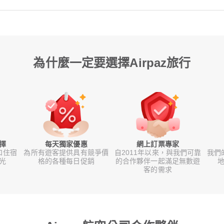
為什麼一定要選擇Airpaz旅行
擇
每天獨家優惠
網上訂票專家
和住宿
為所有遊客提供具有競爭價
自2011年以來，與我們可靠
我們
光
格的各種每日促銷
的合作夥伴一起滿足無數遊
地
客的需求