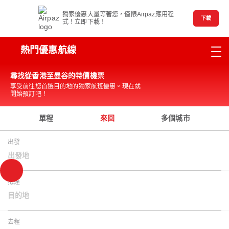
獨家優惠大量等著您，僅限Airpaz應用程
下載
式！立即下載！
熱門優惠航線
尋找從香港至曼谷的特價機票
享受前往您首選目的地的獨家航班優惠。現在就
開始預訂吧！
單程
來回
多個城市
出發
出發地
抵達
目的地
去程