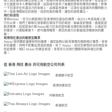
踏上前往曼谷的難忘冒險之旅，這裡的每個角落都講述著新的故事。從豐富的
文化遺產到令人驚嘆的風景，這座城市提供了無盡的發現和驚奇的機會。想像
一下您漫步在充滿活力的街道上，品嚐當地美食，沉浸在這座城市的獨特魅力
中。從香港開始您的旅程，找到完美的機票，讓您的旅程難忘。
飛行前須知
使用Airpaz ，您可以輕鬆預訂從香港飛往曼谷的機票。自2011年成為線上旅
行社以來，我們了解每位旅客都在尋找不同的東西，無論是舒適度、速度還是
經濟實惠。這就是為什麼Airpaz致力於為您提供最合適的航班選項，以滿足您
的需求。只需點擊幾下，即可獲得機票，將您的旅行計劃變成流暢愉快的體
驗。
取得飛往曼谷的最便宜機票
Airpaz 提供獨家優惠和特別優惠，讓您能夠以極其實惠的價格預訂機票。享受
折扣優惠，同時不影響品質或舒適度。有了 Airpaz，前往您夢想的目的地從未
如此簡單。預訂 Airpaz 的便宜航班，享受非凡的旅行體驗和無與倫比的優
惠。
從 香港 飛往 曼谷 的可用航空公司列表
泰國獅子航空
香港快運航空
阿聯酋航空
泰國航空