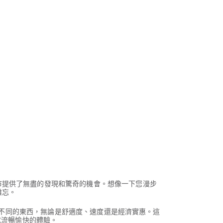
市提供了無盡的發現和驚奇的機會。想像一下您漫步
難忘。
尋找不同的東西，無論是舒適度、速度還是經濟實惠。這
成流暢愉快的體驗。