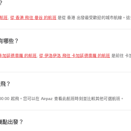
？
的航班
,
從 香港 飛往 曼谷 的航班
是從 香港 出發最受歡迎的城市航線。
有哪些？
 卡加延德奧羅 的航班
,
從 伊洛伊洛 飛往 卡加延德奧羅 的航班
是前往 卡
起飛？
00:00 起飛。您可以在 Airpaz 查看此航班時刻並比較其他可選航班。
班幾點出發？