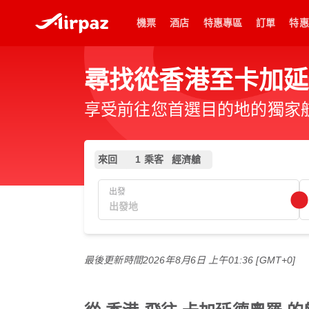
機票
酒店
特惠專區
訂單
特惠
尋找從香港至卡加延
享受前往您首選目的地的獨家
來回
1 乘客
經濟艙
出發
最後更新時間
2026年8月6日 上午01:36 [GMT+0]