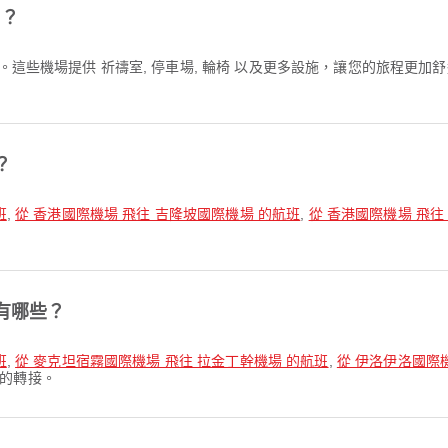
些？
。這些機場提供 祈禱室, 停車場, 輪椅 以及更多設施，讓您的旅程更
？
班
,
從 香港國際機場 飛往 吉隆坡國際機場 的航班
,
從 香港國際機場 飛往
有哪些？
班
,
從 麥克坦宿霧國際機場 飛往 拉金丁幹機場 的航班
,
從 伊洛伊洛國際
的轉接。