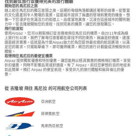
找到最佳旅行並獲得完美的旅行體驗
開始您的馬尼拉之旅
踏上前往馬尼拉的難忘冒險之旅，這裡的每個角落都講述著新的故事。從豐富
的文化遺產到令人驚嘆的風景，這座城市提供了無盡的發現和驚奇的機會。想
像一下您漫步在充滿活力的街道上，品嚐當地美食，沉浸在這座城市的獨特魅
力中。從吉隆坡開始您的旅程，找到完美的機票，讓您的旅程難忘。
飛行前須知
使用Airpaz ，您可以輕鬆預訂從吉隆坡飛往馬尼拉的機票。自2011年成為線
上旅行社以來，我們了解每位旅客都在尋找不同的東西，無論是舒適度、速度
還是經濟實惠。這就是為什麼Airpaz致力於為您提供最合適的航班選項，以滿
足您的需求。只需點擊幾下，即可獲得機票，將您的旅行計劃變成流暢愉快的
體驗。
取得飛往馬尼拉的最便宜機票
Airpaz 提供獨家優惠和特別優惠，讓您能夠以極其實惠的價格預訂機票。享受
折扣優惠，同時不影響品質或舒適度。有了 Airpaz，前往您夢想的目的地從未
如此簡單。預訂 Airpaz 的便宜航班，享受非凡的旅行體驗和無與倫比的優
惠。
從 吉隆坡 飛往 馬尼拉 的可用航空公司列表
亞洲航空
菲律賓航空
馬來西亞航空