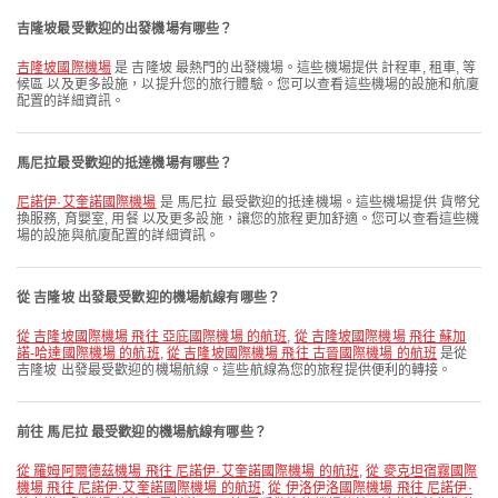
吉隆坡最受歡迎的出發機場有哪些？
吉隆坡國際機場
是 吉隆坡 最熱門的出發機場。這些機場提供 計程車, 租車, 等
候區 以及更多設施，以提升您的旅行體驗。您可以查看這些機場的設施和航廈
配置的詳細資訊。
馬尼拉最受歡迎的抵達機場有哪些？
尼諾伊·艾奎諾國際機場
是 馬尼拉 最受歡迎的抵達機場。這些機場提供 貨幣兌
換服務, 育嬰室, 用餐 以及更多設施，讓您的旅程更加舒適。您可以查看這些機
場的設施與航廈配置的詳細資訊。
從 吉隆坡 出發最受歡迎的機場航線有哪些？
從 吉隆坡國際機場 飛往 亞庇國際機場 的航班
,
從 吉隆坡國際機場 飛往 蘇加
諾-哈達國際機場 的航班
,
從 吉隆坡國際機場 飛往 古晉國際機場 的航班
是從
吉隆坡 出發最受歡迎的機場航線。這些航線為您的旅程提供便利的轉接。
前往 馬尼拉 最受歡迎的機場航線有哪些？
從 羅姆阿爾德茲機場 飛往 尼諾伊·艾奎諾國際機場 的航班
,
從 麥克坦宿霧國際
機場 飛往 尼諾伊·艾奎諾國際機場 的航班
,
從 伊洛伊洛國際機場 飛往 尼諾伊·