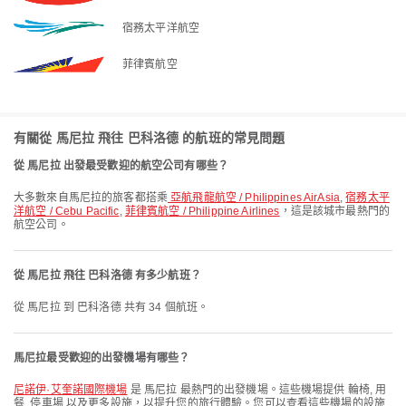
宿務太平洋航空
菲律賓航空
有關從 馬尼拉 飛往 巴科洛德 的航班的常見問題
從 馬尼拉 出發最受歡迎的航空公司有哪些？
大多數來自馬尼拉的旅客都搭乘
亞航飛龍航空 / Philippines AirAsia
,
宿務太平
洋航空 / Cebu Pacific
,
菲律賓航空 / Philippine Airlines
，這是該城市最熱門的
航空公司。
從 馬尼拉 飛往 巴科洛德 有多少航班？
從 馬尼拉 到 巴科洛德 共有 34 個航班。
馬尼拉最受歡迎的出發機場有哪些？
尼諾伊·艾奎諾國際機場
是 馬尼拉 最熱門的出發機場。這些機場提供 輪椅, 用
餐, 停車場 以及更多設施，以提升您的旅行體驗。您可以查看這些機場的設施