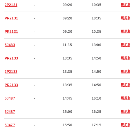
2P2131
-
09:20
10:35
馬尼
PR2131
-
09:20
10:35
馬尼
PR2131
-
09:20
10:35
馬尼
5J483
-
11:35
13:00
馬尼
PR2133
-
13:35
14:50
馬尼
2P2133
-
13:35
14:50
馬尼
PR2133
-
13:35
14:50
馬尼
5J487
-
14:45
16:10
馬尼
5J487
-
15:00
16:25
馬尼
5J477
-
15:50
17:15
馬尼