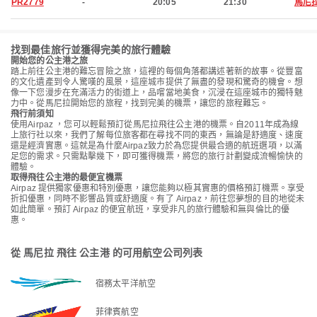
PR2779
-
20:05
21:30
馬尼
找到最佳旅行並獲得完美的旅行體驗
開始您的公主港之旅
踏上前往公主港的難忘冒險之旅，這裡的每個角落都講述著新的故事。從豐富
的文化遺產到令人驚嘆的風景，這座城市提供了無盡的發現和驚奇的機會。想
像一下您漫步在充滿活力的街道上，品嚐當地美食，沉浸在這座城市的獨特魅
力中。從馬尼拉開始您的旅程，找到完美的機票，讓您的旅程難忘。
飛行前須知
使用Airpaz ，您可以輕鬆預訂從馬尼拉飛往公主港的機票。自2011年成為線
上旅行社以來，我們了解每位旅客都在尋找不同的東西，無論是舒適度、速度
還是經濟實惠。這就是為什麼Airpaz致力於為您提供最合適的航班選項，以滿
足您的需求。只需點擊幾下，即可獲得機票，將您的旅行計劃變成流暢愉快的
體驗。
取得飛往公主港的最便宜機票
Airpaz 提供獨家優惠和特別優惠，讓您能夠以極其實惠的價格預訂機票。享受
折扣優惠，同時不影響品質或舒適度。有了 Airpaz，前往您夢想的目的地從未
如此簡單。預訂 Airpaz 的便宜航班，享受非凡的旅行體驗和無與倫比的優
惠。
從 馬尼拉 飛往 公主港 的可用航空公司列表
宿務太平洋航空
菲律賓航空