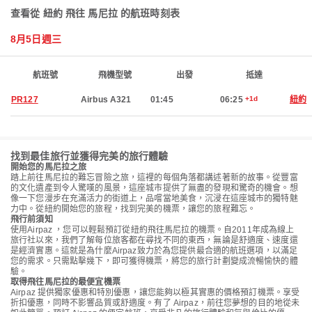
查看從 紐約 飛往 馬尼拉 的航班時刻表
8月5日週三
航班號
飛機型號
出發
抵達
PR127
Airbus A321
01:45
06:25
+1d
紐約
找到最佳旅行並獲得完美的旅行體驗
開始您的馬尼拉之旅
踏上前往馬尼拉的難忘冒險之旅，這裡的每個角落都講述著新的故事。從豐富
的文化遺產到令人驚嘆的風景，這座城市提供了無盡的發現和驚奇的機會。想
像一下您漫步在充滿活力的街道上，品嚐當地美食，沉浸在這座城市的獨特魅
力中。從紐約開始您的旅程，找到完美的機票，讓您的旅程難忘。
飛行前須知
使用Airpaz ，您可以輕鬆預訂從紐約飛往馬尼拉的機票。自2011年成為線上
旅行社以來，我們了解每位旅客都在尋找不同的東西，無論是舒適度、速度還
是經濟實惠。這就是為什麼Airpaz致力於為您提供最合適的航班選項，以滿足
您的需求。只需點擊幾下，即可獲得機票，將您的旅行計劃變成流暢愉快的體
驗。
取得飛往馬尼拉的最便宜機票
Airpaz 提供獨家優惠和特別優惠，讓您能夠以極其實惠的價格預訂機票。享受
折扣優惠，同時不影響品質或舒適度。有了 Airpaz，前往您夢想的目的地從未