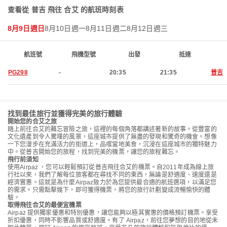
查看從 普吉 飛往 合艾 的航班時刻表
8月9日週日
8月10日週一
8月11日週二
8月12日週三
航班號
飛機型號
出發
抵達
PG298
-
20:35
21:35
普吉
找到最佳旅行並獲得完美的旅行體驗
開始您的合艾之旅
踏上前往合艾的難忘冒險之旅，這裡的每個角落都講述著新的故事。從豐富的
文化遺產到令人驚嘆的風景，這座城市提供了無盡的發現和驚奇的機會。想像
一下您漫步在充滿活力的街道上，品嚐當地美食，沉浸在這座城市的獨特魅力
中。從普吉開始您的旅程，找到完美的機票，讓您的旅程難忘。
飛行前須知
使用Airpaz ，您可以輕鬆預訂從普吉飛往合艾的機票。自2011年成為線上旅
行社以來，我們了解每位旅客都在尋找不同的東西，無論是舒適度、速度還是
經濟實惠。這就是為什麼Airpaz致力於為您提供最合適的航班選項，以滿足您
的需求。只需點擊幾下，即可獲得機票，將您的旅行計劃變成流暢愉快的體
驗。
取得飛往合艾的最便宜機票
Airpaz 提供獨家優惠和特別優惠，讓您能夠以極其實惠的價格預訂機票。享受
折扣優惠，同時不影響品質或舒適度。有了 Airpaz，前往您夢想的目的地從未