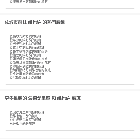
從波德戈里察到華沙的航班
依城市前往 維也納 的熱門航線
從曼谷到維也納的航班
從華沙到維也納的航班
從巴黎到維也納的航班
從索非亞到維也納的航班
從哥本哈根到維也納的航班
從倫敦到維也納的航班
從奧托佩尼到維也納的航班
從斯德哥爾摩到維也納的航班
從奧斯陸到維也納的航班
從阿姆斯特丹到維也納的航班
從拿坡里到維也納的航班
從尼斯到維也納的航班
更多推薦的 波德戈里察 和 維也納 航班
從波德戈里察出發的航班
從維也納出發的航班
飛往波德戈里察的航班
飛往維也納的航班