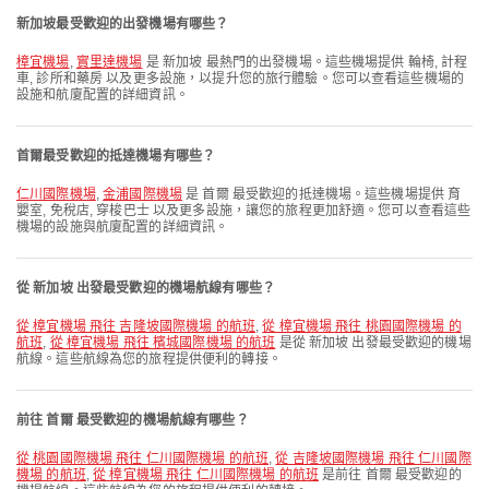
新加坡最受歡迎的出發機場有哪些？
樟宜機場
,
實里達機場
是 新加坡 最熱門的出發機場。這些機場提供 輪椅, 計程
車, 診所和藥房 以及更多設施，以提升您的旅行體驗。您可以查看這些機場的
設施和航廈配置的詳細資訊。
首爾最受歡迎的抵達機場有哪些？
仁川國際機場
,
金浦國際機場
是 首爾 最受歡迎的抵達機場。這些機場提供 育
嬰室, 免稅店, 穿梭巴士 以及更多設施，讓您的旅程更加舒適。您可以查看這些
機場的設施與航廈配置的詳細資訊。
從 新加坡 出發最受歡迎的機場航線有哪些？
從 樟宜機場 飛往 吉隆坡國際機場 的航班
,
從 樟宜機場 飛往 桃園國際機場 的
航班
,
從 樟宜機場 飛往 檳城國際機場 的航班
是從 新加坡 出發最受歡迎的機場
航線。這些航線為您的旅程提供便利的轉接。
前往 首爾 最受歡迎的機場航線有哪些？
從 桃園國際機場 飛往 仁川國際機場 的航班
,
從 吉隆坡國際機場 飛往 仁川國際
機場 的航班
,
從 樟宜機場 飛往 仁川國際機場 的航班
是前往 首爾 最受歡迎的