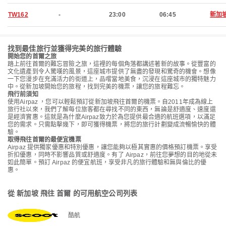
TW162
-
23:00
06:45
新加
找到最佳旅行並獲得完美的旅行體驗
開始您的首爾之旅
踏上前往首爾的難忘冒險之旅，這裡的每個角落都講述著新的故事。從豐富的
文化遺產到令人驚嘆的風景，這座城市提供了無盡的發現和驚奇的機會。想像
一下您漫步在充滿活力的街道上，品嚐當地美食，沉浸在這座城市的獨特魅力
中。從新加坡開始您的旅程，找到完美的機票，讓您的旅程難忘。
飛行前須知
使用Airpaz ，您可以輕鬆預訂從新加坡飛往首爾的機票。自2011年成為線上
旅行社以來，我們了解每位旅客都在尋找不同的東西，無論是舒適度、速度還
是經濟實惠。這就是為什麼Airpaz致力於為您提供最合適的航班選項，以滿足
您的需求。只需點擊幾下，即可獲得機票，將您的旅行計劃變成流暢愉快的體
驗。
取得飛往首爾的最便宜機票
Airpaz 提供獨家優惠和特別優惠，讓您能夠以極其實惠的價格預訂機票。享受
折扣優惠，同時不影響品質或舒適度。有了 Airpaz，前往您夢想的目的地從未
如此簡單。預訂 Airpaz 的便宜航班，享受非凡的旅行體驗和無與倫比的優
惠。
從 新加坡 飛往 首爾 的可用航空公司列表
酷航