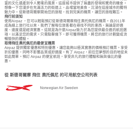
富的文化遺產到令人驚嘆的風景，這座城市提供了無盡的發現和驚奇的機會。
想像一下您漫步在充滿活力的街道上，品嚐當地美食，沉浸在這座城市的獨特
魅力中。從斯德哥爾摩開始您的旅程，找到完美的機票，讓您的旅程難忘。
飛行前須知
使用Airpaz ，您可以輕鬆預訂從斯德哥爾摩飛往奧托佩尼的機票。自2011年
成為線上旅行社以來，我們了解每位旅客都在尋找不同的東西，無論是舒適
度、速度還是經濟實惠。這就是為什麼Airpaz致力於為您提供最合適的航班選
項，以滿足您的需求。只需點擊幾下，即可獲得機票，將您的旅行計劃變成流
暢愉快的體驗。
取得飛往奧托佩尼的最便宜機票
Airpaz 提供獨家優惠和特別優惠，讓您能夠以極其實惠的價格預訂機票。享受
折扣優惠，同時不影響品質或舒適度。有了 Airpaz，前往您夢想的目的地從未
如此簡單。預訂 Airpaz 的便宜航班，享受非凡的旅行體驗和無與倫比的優
惠。
從 斯德哥爾摩 飛往 奧托佩尼 的可用航空公司列表
Norwegian Air Sweden