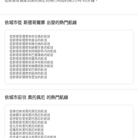
從斯德哥爾摩到奧托佩尼的飛行時間約為2小時 45分鐘。
依城市從 斯德哥爾摩 出發的熱門航線
從斯德哥爾摩到布拉格的航班
從斯德哥爾摩到曼谷的航班
從斯德哥爾摩到維也納的航班
從斯德哥爾摩到赫爾辛基的航班
從斯德哥爾摩到阿姆斯特丹的航班
從斯德哥爾摩到巴塞隆納的航班
從斯德哥爾摩到羅馬的航班
從斯德哥爾摩到哥本哈根的航班
從斯德哥爾摩到維爾紐斯的航班
從斯德哥爾摩到巴黎的航班
從斯德哥爾摩到柏林的航班
從斯德哥爾摩到里加的航班
依城市前往 奧托佩尼 的熱門航線
從維也納到奧托佩尼的航班
從赫爾辛基到奧托佩尼的航班
從伊斯坦堡到奧托佩尼的航班
從奧斯陸到奧托佩尼的航班
從北京到奧托佩尼的航班
從羅馬到奧托佩尼的航班
從倫敦到奧托佩尼的航班
從克盧日納波卡到奧托佩尼的航班