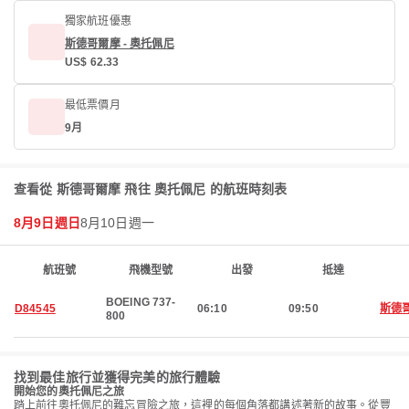
獨家航班優惠
斯德哥爾摩 - 奧托佩尼
US$ 62.33
最低票價月
9月
查看從 斯德哥爾摩 飛往 奧托佩尼 的航班時刻表
8月9日週日
8月10日週一
航班號
飛機型號
出發
抵達
BOEING 737-
D84545
06:10
09:50
斯德
800
找到最佳旅行並獲得完美的旅行體驗
開始您的奧托佩尼之旅
踏上前往奧托佩尼的難忘冒險之旅，這裡的每個角落都講述著新的故事。從豐