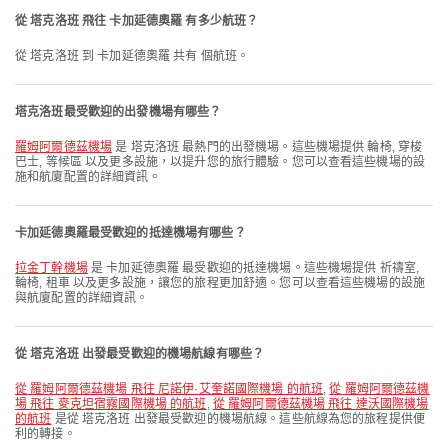
從 塔克洛班 飛往 卡加延德奧羅 有多少航班？
從 塔克洛班 到 卡加延德奧羅 共有 個航班。
塔克洛班最受歡迎的出發機場有哪些？
羅姆阿爾德茲機場
是 塔克洛班 最熱門的出發機場。這些機場提供 輪椅, 穿梭
巴士, 等候區 以及更多設施，以提升您的旅行體驗。您可以查看這些機場的設
施和航廈配置的詳細資訊。
卡加延德奧羅最受歡迎的抵達機場有哪些？
拉金丁幹機場
是 卡加延德奧羅 最受歡迎的抵達機場。這些機場提供 祈禱室,
輪椅, 租車 以及更多設施，讓您的旅程更加舒適。您可以查看這些機場的設施
與航廈配置的詳細資訊。
從 塔克洛班 出發最受歡迎的機場航線有哪些？
從 羅姆阿爾德茲機場 飛往 尼諾伊·艾奎諾國際機場 的航班
,
從 羅姆阿爾德茲機
場 飛往 麥克坦宿霧國際機場 的航班
,
從 羅姆阿爾德茲機場 飛往 達沃國際機場
的航班
是從 塔克洛班 出發最受歡迎的機場航線。這些航線為您的旅程提供便
利的轉接。