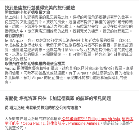
找到最佳旅行並獲得完美的旅行體驗
開始您的卡加延德奧羅之旅
踏上前往卡加延德奧羅的難忘冒險之旅，這裡的每個角落都講述著新的故事。
從豐富的文化遺產到令人驚嘆的風景，這座城市提供了無盡的發現和驚奇的機
會。想像一下您漫步在充滿活力的街道上，品嚐當地美食，沉浸在這座城市的
獨特魅力中。從塔克洛班開始您的旅程，找到完美的機票，讓您的旅程難忘。
飛行前須知
使用Airpaz ，您可以輕鬆預訂從塔克洛班飛往卡加延德奧羅的機票。自2011
年成為線上旅行社以來，我們了解每位旅客都在尋找不同的東西，無論是舒適
度、速度還是經濟實惠。這就是為什麼Airpaz致力於為您提供最合適的航班選
項，以滿足您的需求。只需點擊幾下，即可獲得機票，將您的旅行計劃變成流
暢愉快的體驗。
取得飛往卡加延德奧羅的最便宜機票
Airpaz 提供獨家優惠和特別優惠，讓您能夠以極其實惠的價格預訂機票。享受
折扣優惠，同時不影響品質或舒適度。有了 Airpaz，前往您夢想的目的地從未
如此簡單。預訂 Airpaz 的便宜航班，享受非凡的旅行體驗和無與倫比的優
惠。
有關從 塔克洛班 飛往 卡加延德奧羅 的航班的常見問題
從 塔克洛班 出發最受歡迎的航空公司有哪些？
大多數來自塔克洛班的旅客都搭乘
亞航飛龍航空 / Philippines AirAsia
,
宿務太
平洋航空 / Cebu Pacific
,
菲律賓航空 / Philippine Airlines
，這是該城市最熱門
的航空公司。