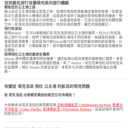
找到最佳旅行並獲得完美的旅行體驗
開始您的公主港之旅
踏上前往公主港的難忘冒險之旅，這裡的每個角落都講述著新的故事。從豐富
的文化遺產到令人驚嘆的風景，這座城市提供了無盡的發現和驚奇的機會。想
像一下您漫步在充滿活力的街道上，品嚐當地美食，沉浸在這座城市的獨特魅
力中。從塔克洛班開始您的旅程，找到完美的機票，讓您的旅程難忘。
飛行前須知
使用Airpaz ，您可以輕鬆預訂從塔克洛班飛往公主港的機票。自2011年成為
線上旅行社以來，我們了解每位旅客都在尋找不同的東西，無論是舒適度、速
度還是經濟實惠。這就是為什麼Airpaz致力於為您提供最合適的航班選項，以
滿足您的需求。只需點擊幾下，即可獲得機票，將您的旅行計劃變成流暢愉快
的體驗。
取得飛往公主港的最便宜機票
Airpaz 提供獨家優惠和特別優惠，讓您能夠以極其實惠的價格預訂機票。享受
折扣優惠，同時不影響品質或舒適度。有了 Airpaz，前往您夢想的目的地從未
如此簡單。預訂 Airpaz 的便宜航班，享受非凡的旅行體驗和無與倫比的優
惠。
有關從 塔克洛班 飛往 公主港 的航班的常見問題
從 塔克洛班 出發最受歡迎的航空公司有哪些？
大多數來自塔克洛班的旅客都搭乘
亞航飛龍航空 / Philippines AirAsia
,
宿務太
平洋航空 / Cebu Pacific
,
菲律賓航空 / Philippine Airlines
，這是該城市最熱門
的航空公司。