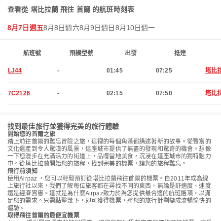
查看從 塔比拉蘭 飛往 首爾 的航班時刻表
8月7日週五
8月8日週六
8月9日週日
8月10日週一
航班號
飛機型號
出發
抵達
LJ44
-
01:45
07:25
塔比
7C2126
-
02:15
07:50
塔比
找到最佳旅行並獲得完美的旅行體驗
開始您的首爾之旅
踏上前往首爾的難忘冒險之旅，這裡的每個角落都講述著新的故事。從豐富的
文化遺產到令人驚嘆的風景，這座城市提供了無盡的發現和驚奇的機會。想像
一下您漫步在充滿活力的街道上，品嚐當地美食，沉浸在這座城市的獨特魅力
中。從塔比拉蘭開始您的旅程，找到完美的機票，讓您的旅程難忘。
飛行前須知
使用Airpaz ，您可以輕鬆預訂從塔比拉蘭飛往首爾的機票。自2011年成為線
上旅行社以來，我們了解每位旅客都在尋找不同的東西，無論是舒適度、速度
還是經濟實惠。這就是為什麼Airpaz致力於為您提供最合適的航班選項，以滿
足您的需求。只需點擊幾下，即可獲得機票，將您的旅行計劃變成流暢愉快的
體驗。
取得飛往首爾的最便宜機票