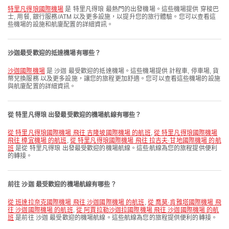
特里凡得琅國際機場
是 特里凡得琅 最熱門的出發機場。這些機場提供 穿梭巴
士, 用餐, 銀行服務/ATM 以及更多設施，以提升您的旅行體驗。您可以查看這
些機場的設施和航廈配置的詳細資訊。
沙迦最受歡迎的抵達機場有哪些？
沙迦國際機場
是 沙迦 最受歡迎的抵達機場。這些機場提供 計程車, 停車場, 貨
幣兌換服務 以及更多設施，讓您的旅程更加舒適。您可以查看這些機場的設施
與航廈配置的詳細資訊。
從 特里凡得琅 出發最受歡迎的機場航線有哪些？
從 特里凡得琅國際機場 飛往 吉隆坡國際機場 的航班
,
從 特里凡得琅國際機場
飛往 樟宜機場 的航班
,
從 特里凡得琅國際機場 飛往 拉吉夫·甘地國際機場 的航
班
是從 特里凡得琅 出發最受歡迎的機場航線。這些航線為您的旅程提供便利
的轉接。
前往 沙迦 最受歡迎的機場航線有哪些？
從 班達拉奈克國際機場 飛往 沙迦國際機場 的航班
,
從 喬莫·肯雅塔國際機場 飛
往 沙迦國際機場 的航班
,
從 阿賈拉勒沙迦拉國際機場 飛往 沙迦國際機場 的航
班
是前往 沙迦 最受歡迎的機場航線。這些航線為您的旅程提供便利的轉接。