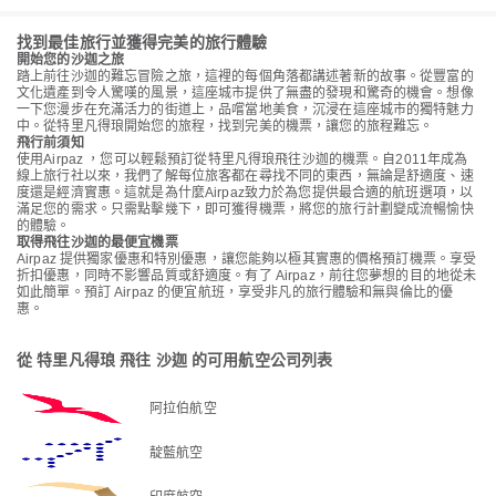
找到最佳旅行並獲得完美的旅行體驗
開始您的沙迦之旅
踏上前往沙迦的難忘冒險之旅，這裡的每個角落都講述著新的故事。從豐富的
文化遺產到令人驚嘆的風景，這座城市提供了無盡的發現和驚奇的機會。想像
一下您漫步在充滿活力的街道上，品嚐當地美食，沉浸在這座城市的獨特魅力
中。從特里凡得琅開始您的旅程，找到完美的機票，讓您的旅程難忘。
飛行前須知
使用Airpaz ，您可以輕鬆預訂從特里凡得琅飛往沙迦的機票。自2011年成為
線上旅行社以來，我們了解每位旅客都在尋找不同的東西，無論是舒適度、速
度還是經濟實惠。這就是為什麼Airpaz致力於為您提供最合適的航班選項，以
滿足您的需求。只需點擊幾下，即可獲得機票，將您的旅行計劃變成流暢愉快
的體驗。
取得飛往沙迦的最便宜機票
Airpaz 提供獨家優惠和特別優惠，讓您能夠以極其實惠的價格預訂機票。享受
折扣優惠，同時不影響品質或舒適度。有了 Airpaz，前往您夢想的目的地從未
如此簡單。預訂 Airpaz 的便宜航班，享受非凡的旅行體驗和無與倫比的優
惠。
從 特里凡得琅 飛往 沙迦 的可用航空公司列表
阿拉伯航空
靛藍航空