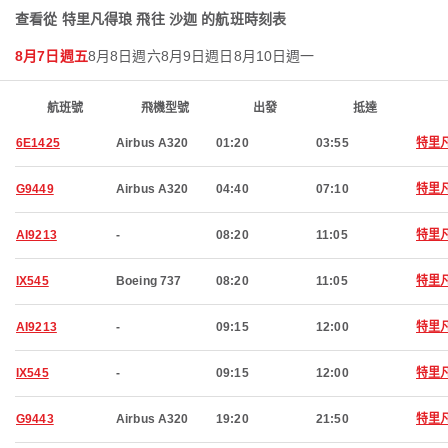
查看從 特里凡得琅 飛往 沙迦 的航班時刻表
8月7日週五
8月8日週六
8月9日週日
8月10日週一
航班號
飛機型號
出發
抵達
6E1425
Airbus A320
01:20
03:55
特里
G9449
Airbus A320
04:40
07:10
特里
AI9213
-
08:20
11:05
特里
IX545
Boeing 737
08:20
11:05
特里
AI9213
-
09:15
12:00
特里
IX545
-
09:15
12:00
特里
G9443
Airbus A320
19:20
21:50
特里