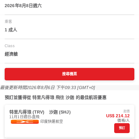
2026年8月8日週六
乘客
1 成人
Class
經濟艙
搜尋機票
最後更新時間
2026年8月6日 下午09:33 [GMT+0]
預訂並獲得從 特里凡得琅 飛往 沙迦 的最佳航班優惠
特里凡得琅 (TRV)
沙迦 (SHJ)
起價
US$ 214.12
11月1日週日
直飛
價格/人
印度快運航空
預訂