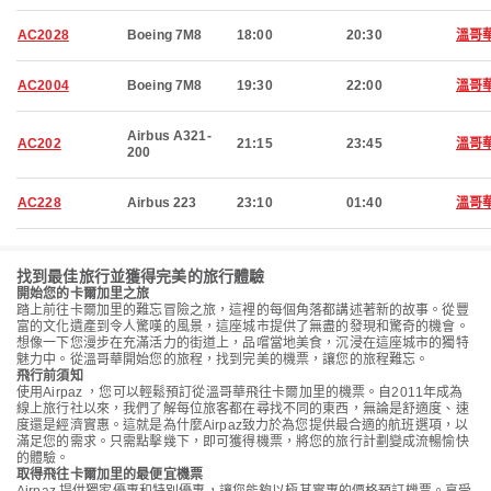
AC2028
Boeing 7M8
18:00
20:30
溫哥
AC2004
Boeing 7M8
19:30
22:00
溫哥
Airbus A321-
AC202
21:15
23:45
溫哥
200
AC228
Airbus 223
23:10
01:40
溫哥
找到最佳旅行並獲得完美的旅行體驗
開始您的卡爾加里之旅
踏上前往卡爾加里的難忘冒險之旅，這裡的每個角落都講述著新的故事。從豐
富的文化遺產到令人驚嘆的風景，這座城市提供了無盡的發現和驚奇的機會。
想像一下您漫步在充滿活力的街道上，品嚐當地美食，沉浸在這座城市的獨特
魅力中。從溫哥華開始您的旅程，找到完美的機票，讓您的旅程難忘。
飛行前須知
使用Airpaz ，您可以輕鬆預訂從溫哥華飛往卡爾加里的機票。自2011年成為
線上旅行社以來，我們了解每位旅客都在尋找不同的東西，無論是舒適度、速
度還是經濟實惠。這就是為什麼Airpaz致力於為您提供最合適的航班選項，以
滿足您的需求。只需點擊幾下，即可獲得機票，將您的旅行計劃變成流暢愉快
的體驗。
取得飛往卡爾加里的最便宜機票