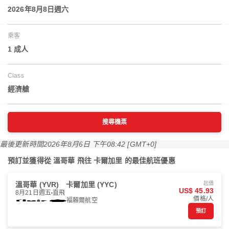
2026年8月8日週六
乘客
1 成人
Class
經濟艙
搜尋機票
最後更新時間
2026年8月6日 下午08:42 [GMT+0]
預訂並獲得從 溫哥華 飛往 卡爾加里 的最佳航班優惠
溫哥華 (YVR)
卡爾加里 (YYC)
起價
US$ 45.93
8月21日週五
直飛
價格/人
福賴爾航空
預訂