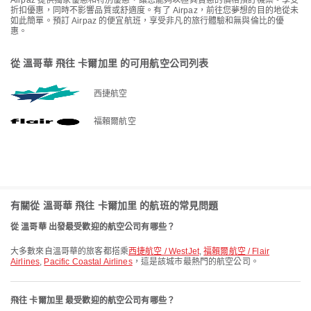
Airpaz 提供獨家優惠和特別優惠，讓您能夠以極其實惠的價格預訂機票。享受
折扣優惠，同時不影響品質或舒適度。有了 Airpaz，前往您夢想的目的地從未
如此簡單。預訂 Airpaz 的便宜航班，享受非凡的旅行體驗和無與倫比的優
惠。
從 溫哥華 飛往 卡爾加里 的可用航空公司列表
西捷航空
福賴爾航空
有關從 溫哥華 飛往 卡爾加里 的航班的常見問題
從 溫哥華 出發最受歡迎的航空公司有哪些？
大多數來自溫哥華的旅客都搭乘
西捷航空 / WestJet
,
福賴爾航空 / Flair
Airlines
,
Pacific Coastal Airlines
，這是該城市最熱門的航空公司。
飛往 卡爾加里 最受歡迎的航空公司有哪些？