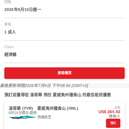
回程
2026年8月10日週一
乘客
1 成人
Class
經濟艙
搜尋機票
最後更新時間
2026年7月9日 下午08:56 [GMT+0]
預訂並獲得從 溫哥華 飛往 夏威夷州檀香山 的最佳航班優惠
溫哥華 (YVR)
夏威夷州檀香山 (HNL)
起價
US$ 264.92
8月14日週五
直飛
價格/人
西捷航空
預訂