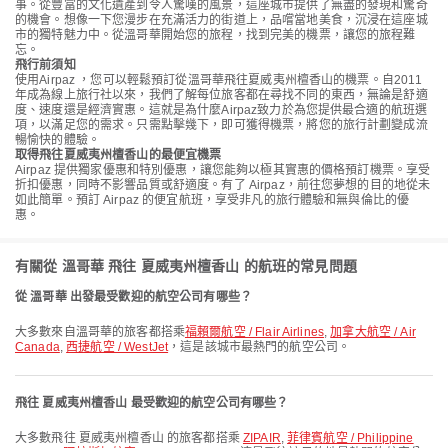
事。從豐富的文化遺產到令人驚嘆的風景，這座城市提供了無盡的發現和驚奇
的機會。想像一下您漫步在充滿活力的街道上，品嚐當地美食，沉浸在這座城
市的獨特魅力中。從溫哥華開始您的旅程，找到完美的機票，讓您的旅程難
忘。
飛行前須知
使用Airpaz ，您可以輕鬆預訂從溫哥華飛往夏威夷州檀香山的機票。自2011
年成為線上旅行社以來，我們了解每位旅客都在尋找不同的東西，無論是舒適
度、速度還是經濟實惠。這就是為什麼Airpaz致力於為您提供最合適的航班選
項，以滿足您的需求。只需點擊幾下，即可獲得機票，將您的旅行計劃變成流
暢愉快的體驗。
取得飛往夏威夷州檀香山的最便宜機票
Airpaz 提供獨家優惠和特別優惠，讓您能夠以極其實惠的價格預訂機票。享受
折扣優惠，同時不影響品質或舒適度。有了 Airpaz，前往您夢想的目的地從未
如此簡單。預訂 Airpaz 的便宜航班，享受非凡的旅行體驗和無與倫比的優
惠。
有關從 溫哥華 飛往 夏威夷州檀香山 的航班的常見問題
從 溫哥華 出發最受歡迎的航空公司有哪些？
大多數來自溫哥華的旅客都搭乘
福賴爾航空 / Flair Airlines
,
加拿大航空 / Air
Canada
,
西捷航空 / WestJet
，這是該城市最熱門的航空公司。
飛往 夏威夷州檀香山 最受歡迎的航空公司有哪些？
大多數飛往 夏威夷州檀香山 的旅客都搭乘
ZIPAIR
,
菲律賓航空 / Philippine