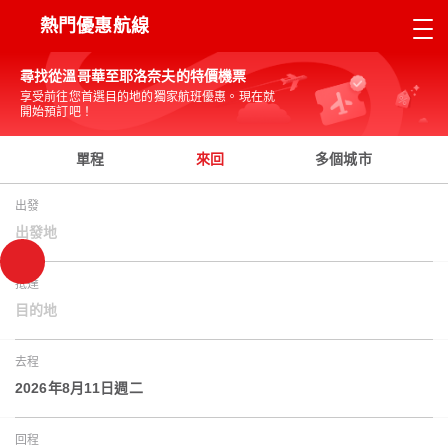
熱門優惠航線
尋找從溫哥華至耶洛奈夫的特價機票
享受前往您首選目的地的獨家航班優惠。現在就
開始預訂吧！
單程
來回
多個城市
出發
出發地
抵達
目的地
去程
2026年8月11日週二
回程