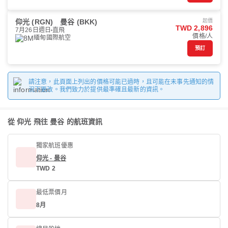
仰光 (RGN)
曼谷 (BKK)
起價
TWD 2,896
7月26日週日
直飛
價格/人
緬甸國際航空
預訂
請注意，此頁面上列出的價格可能已過時，且可能在未事先通知的情
況下更改。我們致力於提供最準確且最新的資訊。
從 仰光 飛往 曼谷 的航班資訊
獨家航班優惠
仰光 - 曼谷
TWD 2
最低票價月
8月