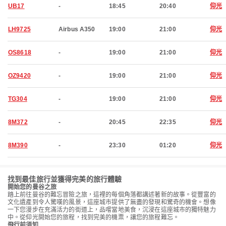
UB17
-
18:45
20:40
仰光
LH9725
Airbus A350
19:00
21:00
仰光
OS8618
-
19:00
21:00
仰光
OZ9420
-
19:00
21:00
仰光
TG304
-
19:00
21:00
仰光
8M372
-
20:45
22:35
仰光
8M390
-
23:30
01:20
仰光
找到最佳旅行並獲得完美的旅行體驗
開始您的曼谷之旅
踏上前往曼谷的難忘冒險之旅，這裡的每個角落都講述著新的故事。從豐富的
文化遺產到令人驚嘆的風景，這座城市提供了無盡的發現和驚奇的機會。想像
一下您漫步在充滿活力的街道上，品嚐當地美食，沉浸在這座城市的獨特魅力
中。從仰光開始您的旅程，找到完美的機票，讓您的旅程難忘。
飛行前須知