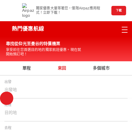
獨家優惠大量等著您，僅限Airpaz應用程
下載
式！立即下載！
熱門優惠航線
尋找從仰光至曼谷的特價機票
享受前往您首選目的地的獨家航班優惠。現在就
開始預訂吧！
單程
來回
多個城市
出發
出發地
抵達
目的地
去程