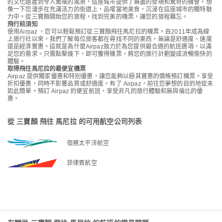
的文化遺產到令人驚嘆的風景，這座城市提供了無盡的發現和驚奇的機會。想
像一下您漫步在充滿活力的街道上，品嚐當地美食，沉浸在這座城市的獨特魅
力中。從三寶顏開始您的旅程，找到完美的機票，讓您的旅程難忘。
飛行前須知
使用Airpaz ，您可以輕鬆預訂從三寶顏飛往馬尼拉的機票。自2011年成為線
上旅行社以來，我們了解每位旅客都在尋找不同的東西，無論是舒適度、速度
還是經濟實惠。這就是為什麼Airpaz致力於為您提供最合適的航班選項，以滿
足您的需求。只需點擊幾下，即可獲得機票，將您的旅行計劃變成流暢愉快的
體驗。
取得飛往馬尼拉的最便宜機票
Airpaz 提供獨家優惠和特別優惠，讓您能夠以極其實惠的價格預訂機票。享受
折扣優惠，同時不影響品質或舒適度。有了 Airpaz，前往您夢想的目的地從未
如此簡單。預訂 Airpaz 的便宜航班，享受非凡的旅行體驗和無與倫比的優
惠。
從 三寶顏 飛往 馬尼拉 的可用航空公司列表
宿務太平洋航空
菲律賓航空