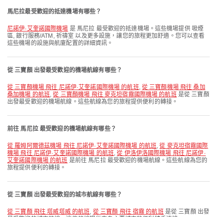
馬尼拉最受歡迎的抵達機場有哪些？
尼諾伊·艾奎諾國際機場
是 馬尼拉 最受歡迎的抵達機場。這些機場提供 吸煙
區, 銀行服務/ATM, 祈禱室 以及更多設施，讓您的旅程更加舒適。您可以查看
這些機場的設施與航廈配置的詳細資訊。
從 三寶顏 出發最受歡迎的機場航線有哪些？
從 三寶顏機場 飛往 尼諾伊·艾奎諾國際機場 的航班
,
從 三寶顏機場 飛往 桑加
桑加機場 的航班
,
從 三寶顏機場 飛往 麥克坦宿霧國際機場 的航班
是從 三寶顏
出發最受歡迎的機場航線。這些航線為您的旅程提供便利的轉接。
前往 馬尼拉 最受歡迎的機場航線有哪些？
從 羅姆阿爾德茲機場 飛往 尼諾伊·艾奎諾國際機場 的航班
,
從 麥克坦宿霧國際
機場 飛往 尼諾伊·艾奎諾國際機場 的航班
,
從 伊洛伊洛國際機場 飛往 尼諾伊·
艾奎諾國際機場 的航班
是前往 馬尼拉 最受歡迎的機場航線。這些航線為您的
旅程提供便利的轉接。
從 三寶顏 出發最受歡迎的城市航線有哪些？
從 三寶顏 飛往 塔威塔威 的航班
,
從 三寶顏 飛往 宿霧 的航班
是從 三寶顏 出發