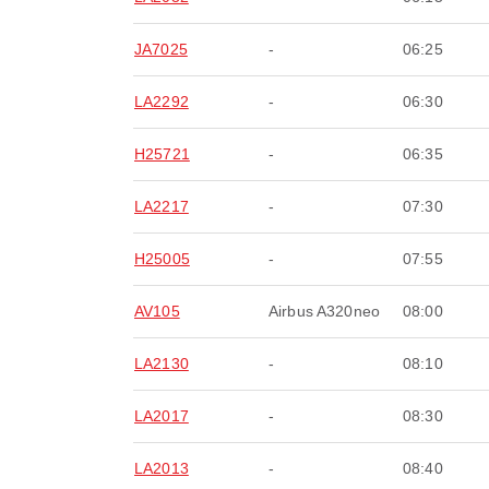
JA7025
-
06:25
LA2292
-
06:30
H25721
-
06:35
LA2217
-
07:30
H25005
-
07:55
AV105
Airbus A320neo
08:00
LA2130
-
08:10
LA2017
-
08:30
LA2013
-
08:40