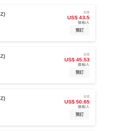
起價
Z)
US$ 43.5
價格/人
預訂
起價
Z)
US$ 45.53
價格/人
預訂
起價
Z)
US$ 50.65
價格/人
預訂