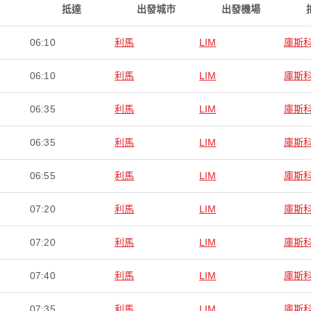
抵達
出發城市
出發機場
06:10
利馬
LIM
庫斯
06:10
利馬
LIM
庫斯
06:35
利馬
LIM
庫斯
06:35
利馬
LIM
庫斯
06:55
利馬
LIM
庫斯
07:20
利馬
LIM
庫斯
07:20
利馬
LIM
庫斯
07:40
利馬
LIM
庫斯
07:35
利馬
LIM
庫斯