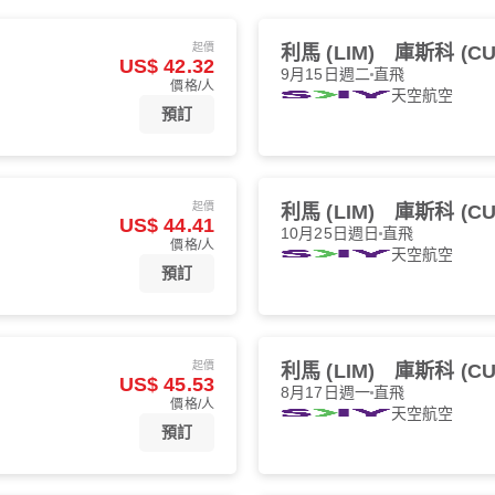
起價
利馬 (LIM)
庫斯科 (CU
US$ 42.32
9月15日週二
直飛
價格/人
天空航空
預訂
起價
利馬 (LIM)
庫斯科 (CU
US$ 44.41
10月25日週日
直飛
價格/人
天空航空
預訂
起價
利馬 (LIM)
庫斯科 (CU
US$ 45.53
8月17日週一
直飛
價格/人
天空航空
預訂