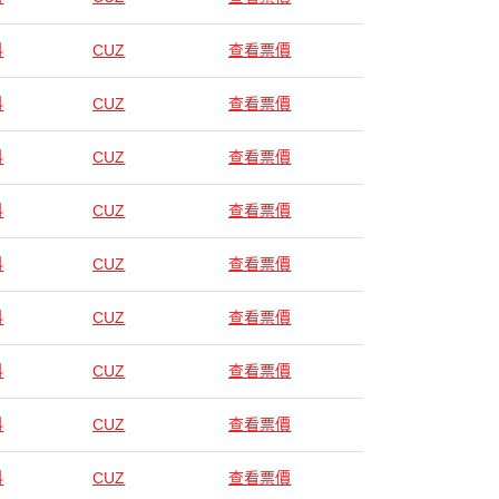
科
CUZ
查看票價
科
CUZ
查看票價
科
CUZ
查看票價
科
CUZ
查看票價
科
CUZ
查看票價
科
CUZ
查看票價
科
CUZ
查看票價
科
CUZ
查看票價
科
CUZ
查看票價