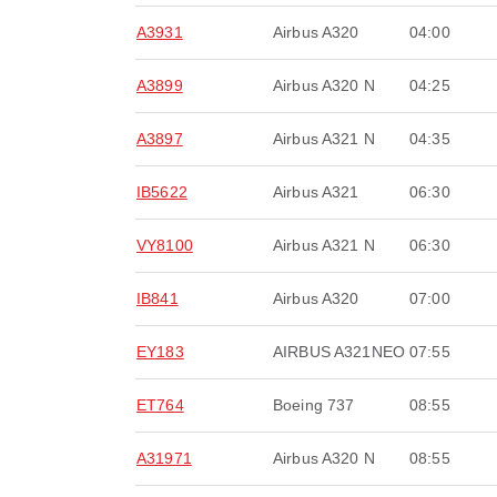
A3931
Airbus A320
04:00
A3899
Airbus A320 N
04:25
A3897
Airbus A321 N
04:35
IB5622
Airbus A321
06:30
VY8100
Airbus A321 N
06:30
IB841
Airbus A320
07:00
EY183
AIRBUS A321NEO
07:55
ET764
Boeing 737
08:55
A31971
Airbus A320 N
08:55