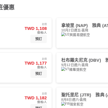
班優惠
起價
拿坡里 (NAP)
雅典 (A
TWD 1,108
10月2日週五
直飛
價格/人
英國易捷航空
預訂
起價
杜布羅夫尼克 (DBV)
雅
TWD 1,177
9月12日週六
直飛
價格/人
維羅提航空
預訂
起價
聖托里尼 (JTR)
雅典 (
TWD 1,182
8月8日週六
直飛
價格/人
瑞安航空