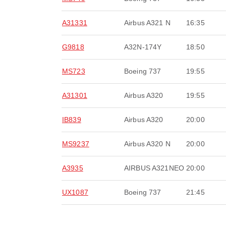
A31331
Airbus A321 N
16:35
G9818
A32N-174Y
18:50
MS723
Boeing 737
19:55
A31301
Airbus A320
19:55
IB839
Airbus A320
20:00
MS9237
Airbus A320 N
20:00
A3935
AIRBUS A321NEO
20:00
UX1087
Boeing 737
21:45