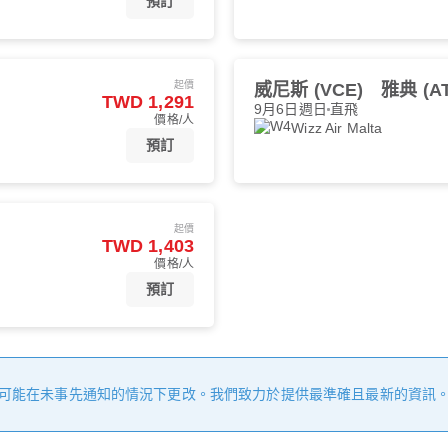
預訂
起價
威尼斯 (VCE)
雅典 (A
TWD 1,291
9月6日週日
直飛
價格/人
Wizz Air Malta
預訂
起價
TWD 1,403
價格/人
預訂
可能在未事先通知的情況下更改。我們致力於提供最準確且最新的資訊