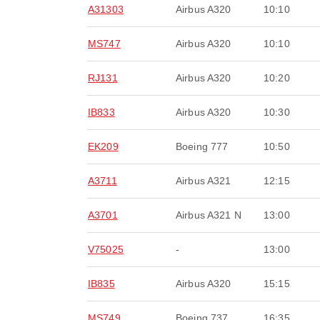
A31303
Airbus A320
10:10
MS747
Airbus A320
10:10
RJ131
Airbus A320
10:20
IB833
Airbus A320
10:30
EK209
Boeing 777
10:50
A3711
Airbus A321
12:15
A3701
Airbus A321 N
13:00
V75025
-
13:00
IB835
Airbus A320
15:15
MS749
Boeing 737
16:35