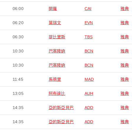
06:00
開羅
CAI
雅典
06:20
葉瑞文
EVN
雅典
06:30
提比里斯
TBS
雅典
10:30
巴塞隆納
BCN
雅典
10:30
巴塞隆納
BCN
雅典
11:45
馬德里
MAD
雅典
13:05
阿布達比
AUH
雅典
14:35
亞的斯亞貝巴
ADD
雅典
14:35
亞的斯亞貝巴
ADD
雅典