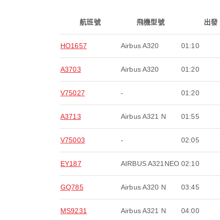
航班號
飛機型號
出發
HO1657
Airbus A320
01:10
A3703
Airbus A320
01:20
V75027
-
01:20
A3713
Airbus A321 N
01:55
V75003
-
02:05
EY187
AIRBUS A321NEO
02:10
GQ785
Airbus A320 N
03:45
MS9231
Airbus A321 N
04:00