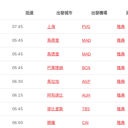
抵達
出發城市
出發機場
07:45
上海
PVG
雅典
05:45
馬德里
MAD
雅典
05:45
馬德里
MAD
雅典
05:45
巴塞隆納
BCN
雅典
06:30
馬拉加
AGP
雅典
06:15
阿布達比
AUH
雅典
05:45
提比里斯
TBS
雅典
06:00
開羅
CAI
雅典