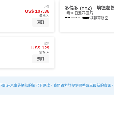
起價
多倫多 (YYZ)
埃德蒙頓 
US$ 107.36
9月10日週四
直飛
價格/人
福賴爾航空
預訂
起價
US$ 129
價格/人
預訂
可能在未事先通知的情況下更改。我們致力於提供最準確且最新的資訊