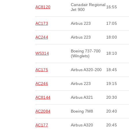
Canadair Regional
AC8120
16:55
Jet 900
AC173
Airbus 223
17:05
AC244
Airbus 223
18:00
Boeing 737-700
WS314
18:10
(Winglets)
AC175
Airbus A320-200
18:45
AC246
Airbus 223
19:15
AC8144
Airbus A321
20:30
AC2084
Boeing 7M8
20:40
AC177
Airbus A320
20:45