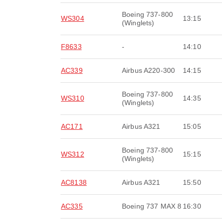
Boeing 737-800
WS304
13:15
(Winglets)
F8633
-
14:10
AC339
Airbus A220-300
14:15
Boeing 737-800
WS310
14:35
(Winglets)
AC171
Airbus A321
15:05
Boeing 737-800
WS312
15:15
(Winglets)
AC8138
Airbus A321
15:50
AC335
Boeing 737 MAX 8
16:30