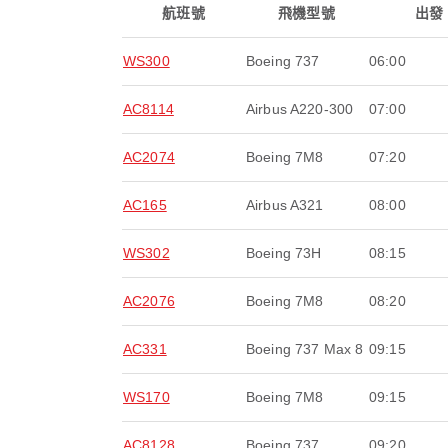
航班號
飛機型號
出發
WS300
Boeing 737
06:00
AC8114
Airbus A220-300
07:00
AC2074
Boeing 7M8
07:20
AC165
Airbus A321
08:00
WS302
Boeing 73H
08:15
AC2076
Boeing 7M8
08:20
AC331
Boeing 737 Max 8
09:15
WS170
Boeing 7M8
09:15
AC8128
Boeing 737
09:20