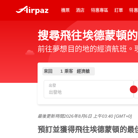
機票
酒店
特惠專區
訂單
特惠
搜尋飛往埃德蒙頓的
前往夢想目的地的經濟航班。現在
來回
1 乘客
經濟艙
出發
最後更新時間
2026年8月6日 上午03:40 [GMT+0]
預訂並獲得飛往埃德蒙頓的最