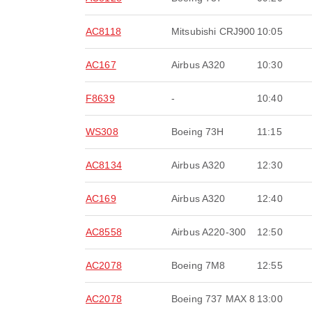
AC8118
Mitsubishi CRJ900
10:05
AC167
Airbus A320
10:30
F8639
-
10:40
WS308
Boeing 73H
11:15
AC8134
Airbus A320
12:30
AC169
Airbus A320
12:40
AC8558
Airbus A220-300
12:50
AC2078
Boeing 7M8
12:55
AC2078
Boeing 737 MAX 8
13:00