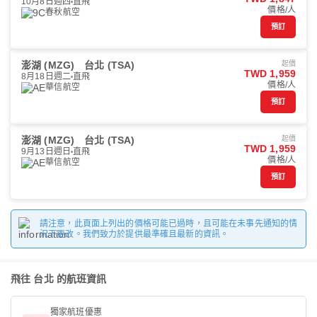
10月8日週四
直飛
價格/人
春秋航空
預訂
澎湖 (MZG)
台北 (TSA)
起價
TWD 1,959
8月18日週二
直飛
價格/人
華信航空
預訂
澎湖 (MZG)
台北 (TSA)
起價
TWD 1,959
9月13日週日
直飛
價格/人
華信航空
預訂
請注意，此頁面上列出的價格可能已過時，且可能在未事先通知的情
況下更改。我們致力於提供最準確且最新的資訊。
飛往 台北 的航班資訊
獨家航班優惠