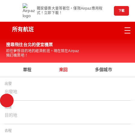
獨家優惠大量等著您，僅限Airpaz應用程
下載
式！立即下載！
所有航班
搜尋飛往台北的便宜機票
前往夢想目的地的經濟航班。現在就在Airpaz
預訂機票吧！
單程
來回
多個城市
出發
出發地
抵達
目的地
去程