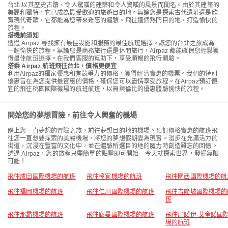
台北 以其歷史古蹟、令人驚嘆的建築和令人驚嘆的風景而聞名。由於其建築的
美麗和獨特，它已成為最受歡迎的旅遊目的地。無論您是探索古代遺址還是欣
賞現代奇蹟，它都能為您帶來難忘的體驗。飛往這個熱門目的地，打造愉快的
旅程。
搭機前須知
透過 Airpaz 尋找擁有最佳設施和服務的最佳航班選擇。讓您的台北之旅成為
一趟愉快的旅程。無論您是商務旅行還是休閒旅行，Airpaz 都能確保您輕鬆獲
得最佳航班選擇。在我們客服的幫助下，享受順暢的飛行體驗。
搭乘 Airpaz 航班飛往台北，價格更便宜
利用Airpaz的獨家優惠和有競爭力的價格，獲得經濟實惠的機票。我們的特別
優惠旨在為您提供最實惠的價格，確保您可以盡情享受旅程。在Airpaz預訂便
宜的飛往桃園國際機場的航班航班，以無與倫比的優惠體驗愉快的旅程。
開始您的夢想冒險，前往令人興奮的機場
踏上您一直夢想的冒險之旅，前往夢想目的地的機場。預訂價格實惠的航班飛
往您一直想要探索的美麗機場，將您的夢想假期變為現實。漫步在充滿活力的
街道，沉浸在豐富的文化中，並在體驗所選目的地的魔力時創造難忘的回憶。
透過 Airpaz，您的旅程只需簡單的點擊即可開始—今天就探索世界，發掘無限
可能！
飛往成田國際機場的航班
飛往樟宜機場的航班
飛往關西國際機場的航
飛往福岡機場的航班
飛往仁川國際機場的航班
飛往吉隆坡國際機場的
班
飛往那霸機場的航班
飛往廊曼國際機場的航班
飛往尼諾伊·艾奎諾國
場的航班