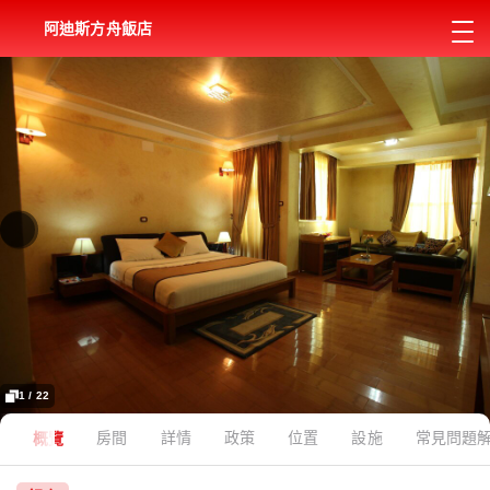
阿迪斯方舟飯店
1 / 22
概覽
房間
詳情
政策
位置
設施
常見問題