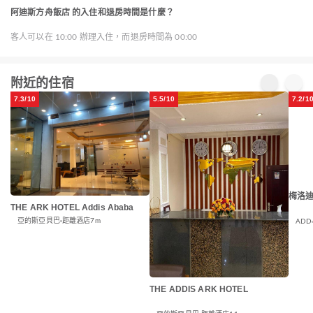
阿迪斯方舟飯店 的入住和退房時間是什麼？
客人可以在 10:00 辦理入住，而退房時間為 00:00
附近的住宿
7.3/10
5.5/10
7.2/1
梅洛
THE ARK HOTEL Addis Ababa
亞的斯亞貝巴
距離酒店7m
ADD
THE ADDIS ARK HOTEL