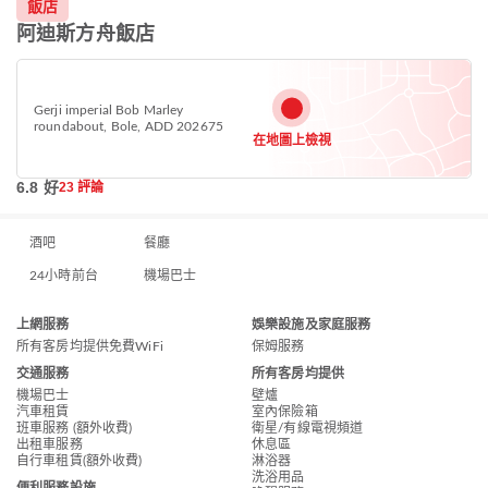
飯店
阿迪斯方舟飯店
Gerji imperial Bob Marley
roundabout, Bole, ADD 202675
在地圖上檢視
6.8 好
23 評論
酒吧
餐廳
24小時前台
機場巴士
上網服務
娛樂設施及家庭服務
所有客房均提供免費WiFi
保姆服務
交通服務
所有客房均提供
機場巴士
壁爐
汽車租賃
室內保險箱
班車服務 (額外收費)
衛星/有線電視頻道
出租車服務
休息區
自行車租賃(額外收費)
淋浴器
洗浴用品