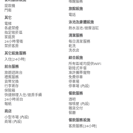
便利服務設施
喚醒服務
提款機
旅館設施
門衛
電話
其它
泳池及康體設施
電梯
各處禁煙
熱水浴池/按摩浴缸
指定吸菸區
清潔服務
家庭房
24小時警衛
每日清潔服務
禁菸客房
乾洗
洗衣店
其它設施服務
綜合設施
入住[24小時]
所有區域均提供WiFi
前台服務
歐陸式早餐
旅遊諮詢台
准許攜帶寵物
禮賓服務
免費停車
貨幣兌換
停車場
行李寄存
停車場 (內設)
保險箱
餐飲服務
快速辦理入住/退房手續
24小時前台
酒吧
報紙
咖啡屋 (內設)
雜貨交付
商店
餐廳
小型市場 (內設)
餐飲服務設施
商場 (內設)
客房服務[24小時]