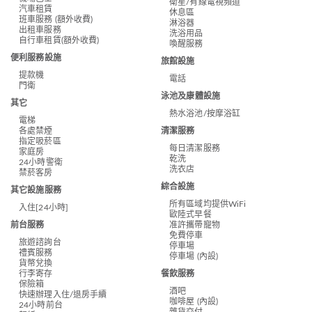
衛星/有線電視頻道
汽車租賃
休息區
班車服務 (額外收費)
淋浴器
出租車服務
洗浴用品
自行車租賃(額外收費)
喚醒服務
便利服務設施
旅館設施
提款機
電話
門衛
泳池及康體設施
其它
熱水浴池/按摩浴缸
電梯
清潔服務
各處禁煙
指定吸菸區
每日清潔服務
家庭房
乾洗
24小時警衛
洗衣店
禁菸客房
綜合設施
其它設施服務
所有區域均提供WiFi
入住[24小時]
歐陸式早餐
前台服務
准許攜帶寵物
免費停車
旅遊諮詢台
停車場
禮賓服務
停車場 (內設)
貨幣兌換
餐飲服務
行李寄存
保險箱
酒吧
快速辦理入住/退房手續
咖啡屋 (內設)
24小時前台