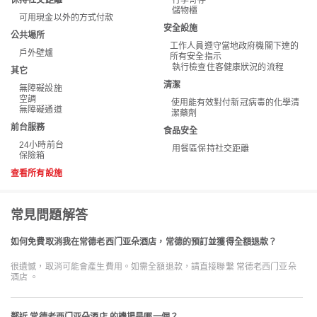
保持社交距離
行李寄存
儲物櫃
可用現金以外的方式付款
安全設施
公共場所
工作人員遵守當地政府機關下達的
戶外壁爐
所有安全指示
執行檢查住客健康狀況的流程
其它
清潔
無障礙設施
空調
使用能有效對付新冠病毒的化學清
無障礙通道
潔藥劑
前台服務
食品安全
24小時前台
用餐區保持社交距離
保險箱
查看所有設施
常見問題解答
如何免費取消我在常德老西门亚朵酒店，常德的預訂並獲得全額退款？
很遺憾，取消可能會產生費用。如需全額退款，請直接聯繫 常德老西门亚朵
酒店 。