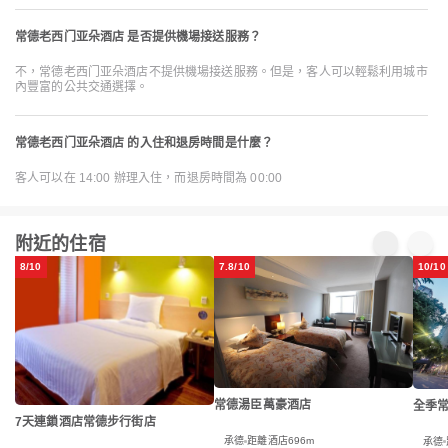
常德老西门亚朵酒店 是否提供機場接送服務？
不，常德老西门亚朵酒店不提供機場接送服務。但是，客人可以輕鬆利用城市
內豐富的公共交通選擇。
常德老西门亚朵酒店 的入住和退房時間是什麼？
客人可以在 14:00 辦理入住，而退房時間為 00:00
附近的住宿
8/10
7.8/10
10/10
常德湯臣萬豪酒店
全季
7天連鎖酒店常德步行街店
承德
距離酒店696m
承德