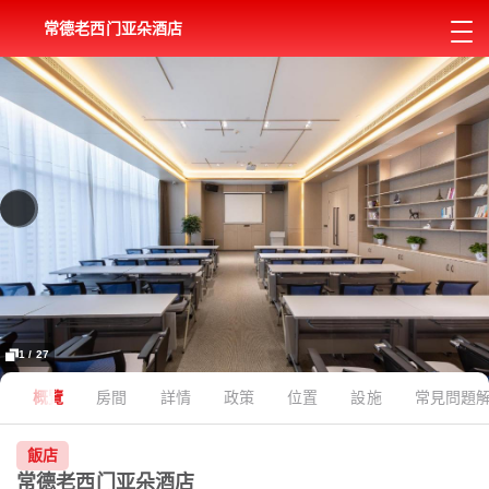
常德老西门亚朵酒店
1 / 27
概覽
房間
詳情
政策
位置
設施
常見問題
飯店
常德老西门亚朵酒店