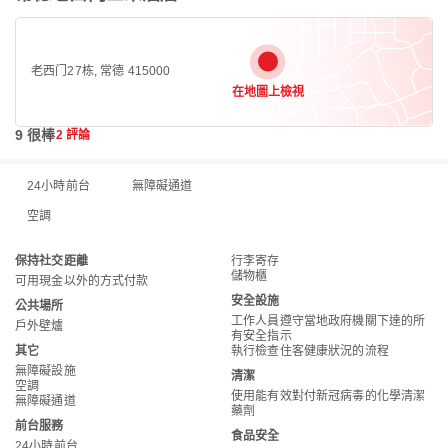
老西门27栋, 常德 415000
在地圖上檢視
9 很棒
2 評論
24小時前台
無障礙通道
空調
保持社交距離
行李寄存
儲物櫃
可用現金以外的方式付款
安全設施
公共場所
工作人員遵守當地政府機關下達的所
戶外壁爐
有安全指示
其它
執行檢查住客健康狀況的流程
無障礙設施
清潔
空調
使用能有效對付新冠病毒的化學清潔
無障礙通道
藥劑
前台服務
食品安全
24小時前台