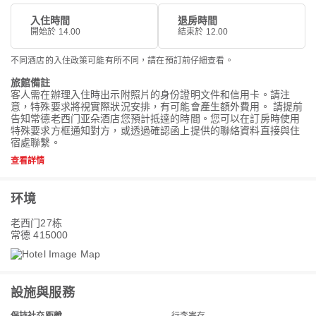
入住時間
退房時間
開始於 14.00
結束於 12.00
不同酒店的入住政策可能有所不同，請在預訂前仔細查看。
旅館備註
客人需在辦理入住時出示附照片的身份證明文件和信用卡。請注
意，特殊要求將視實際狀況安排，有可能會產生額外費用。 請提前
告知常德老西门亚朵酒店您預計抵達的時間。您可以在訂房時使用
特殊要求方框通知對方，或透過確認函上提供的聯絡資料直接與住
宿處聯繫。
查看詳情
环境
老西门27栋
常德 415000
設施與服務