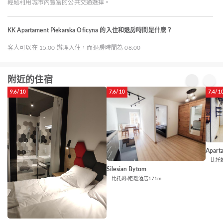
輕鬆利用城市內豐富的公共交通選擇。
KK Apartament Piekarska Oficyna 的入住和退房時間是什麼？
客人可以在 15:00 辦理入住，而退房時間為 08:00
附近的住宿
9.6/10
7.6/10
7.4/1
Apart
比托
Silesian Bytom
比托姆
距離酒店171m