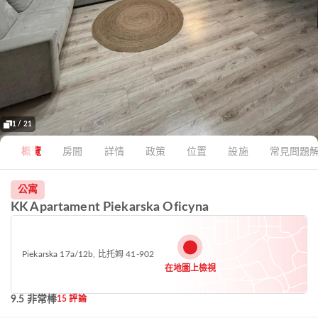
1 / 21
概覽
房間
詳情
政策
位置
設施
常見問題
公寓
KK Apartament Piekarska Oficyna
Piekarska 17a/12b, 比托姆 41-902
在地圖上檢視
9.5 非常棒
15 評論