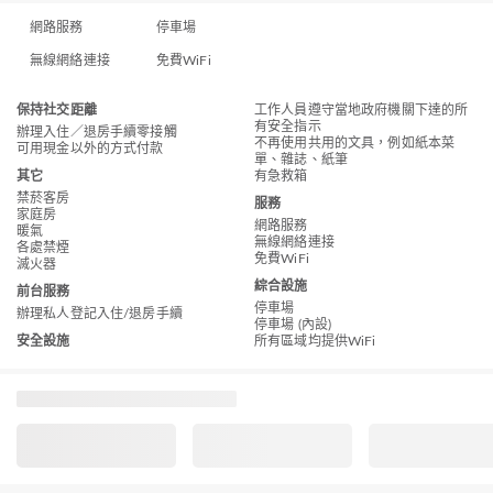
網路服務
停車場
無線網絡連接
免費WiFi
保持社交距離
工作人員遵守當地政府機關下達的所
有安全指示
辦理入住／退房手續零接觸
不再使用共用的文具，例如紙本菜
可用現金以外的方式付款
單、雜誌、紙筆
其它
有急救箱
禁菸客房
服務
家庭房
網路服務
暖氣
無線網絡連接
各處禁煙
免費WiFi
滅火器
綜合設施
前台服務
停車場
辦理私人登記入住/退房手續
停車場 (內設)
安全設施
所有區域均提供WiFi