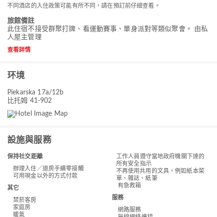
不同酒店的入住政策可能有所不同，請在預訂前仔細查看。
旅館備註
此住宿不接受群聚打牌、看運動賽事、單身派對等類似聚會。 由私
人屋主管理
查看詳情
环境
Piekarska 17a/12b
比托姆 41-902
設施與服務
保持社交距離
工作人員遵守當地政府機關下達的
所有安全指示
辦理入住／退房手續零接觸
不再使用共用的文具，例如紙本菜
可用現金以外的方式付款
單、雜誌、紙筆
有急救箱
其它
服務
禁菸客房
家庭房
網路服務
暖氣