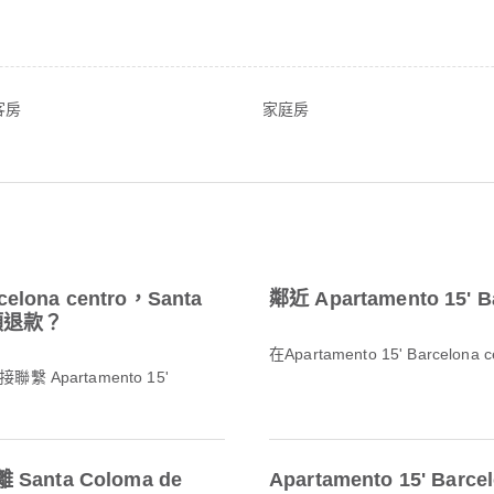
客房
家庭房
lona centro，Santa
鄰近 Apartamento 15'
全額退款？
在Apartamento 15' Barcelon
partamento 15'
距離 Santa Coloma de
Apartamento 15' Bar