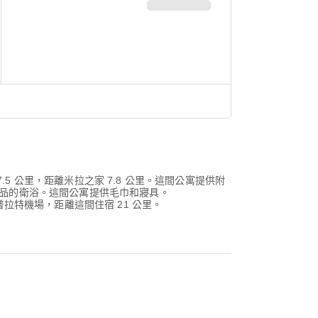
巴特尤之家 7.5 公里，距離米拉之家 7.8 公里。這間公寓提供附
用品的衛浴。這間公寓提供毛巾和寢具。
塞隆納普拉特機場，距離這間住宿 21 公里。