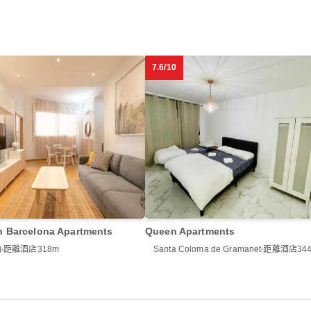
7.6/10
h Barcelona Apartments
Queen Apartments
納
距離酒店318m
Santa Coloma de Gramanet
距離酒店34