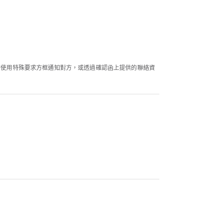
可以在訂房時使用特殊要求方框通知對方，或透過確認函上提供的聯絡資