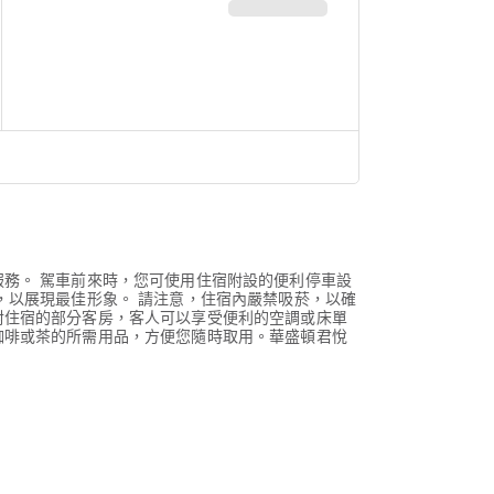
務。 駕車前來時，您可使用住宿附設的便利停車設
，以展現最佳形象。 請注意，住宿內嚴禁吸菸，以確
對住宿的部分客房，客人可以享受便利的空調或床單
咖啡或茶的所需用品，方便您隨時取用。華盛頓君悅