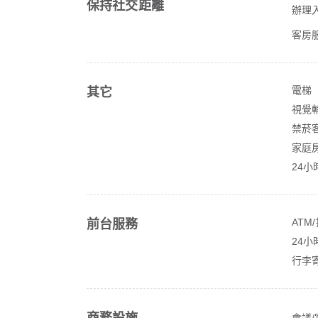
保持社交距離
辦理
客房服
電梯
其它
視覺輔
禁菸
家庭
24小
ATM
前台服務
24小
行李
會議