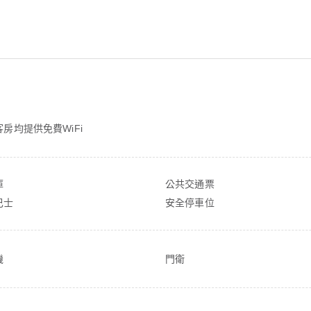
房均提供免費WiFi
庫
公共交通票
巴士
安全停車位
機
門衛