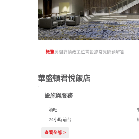
概覽
房間
詳情
政策
位置
設施
常見問題解答
華盛頓君悅飯店
設施與服務
酒吧
24小時前台
查看全部 >