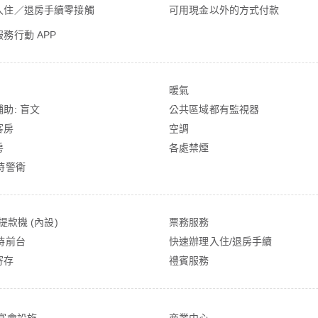
入住／退房手續零接觸
可用現金以外的方式付款
務行動 APP
暖氣
助: 盲文
公共區域都有監視器
客房
空調
房
各處禁煙
時警衛
/提款機 (內設)
票務服務
時前台
快速辦理入住/退房手續
寄存
禮賓服務
/宴會設施
商業中心