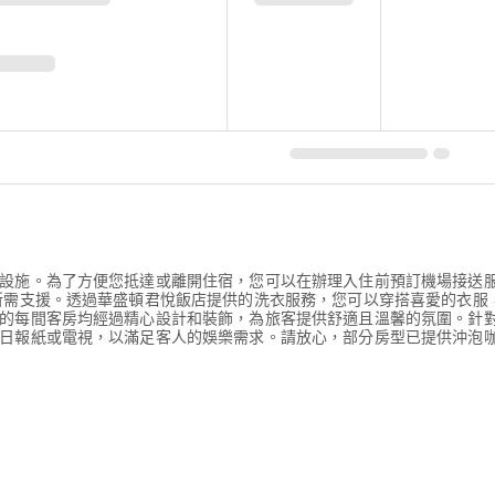
設施。為了方便您抵達或離開住宿，您可以在辦理入住前預訂機場接送服
所需支援。透過華盛頓君悅飯店提供的洗衣服務，您可以穿搭喜愛的衣服
的每間客房均經過精心設計和裝飾，為旅客提供舒適且溫馨的氛圍。針
日報紙或電視，以滿足客人的娛樂需求。請放心，部分房型已提供沖泡