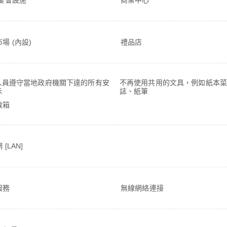
場 (內設)
禮品店
人員遵守當地政府機關下達的所有安
不再使用共用的文具，例如紙本菜
示
誌、紙筆
救箱
[LAN]
服務
無線網絡連接