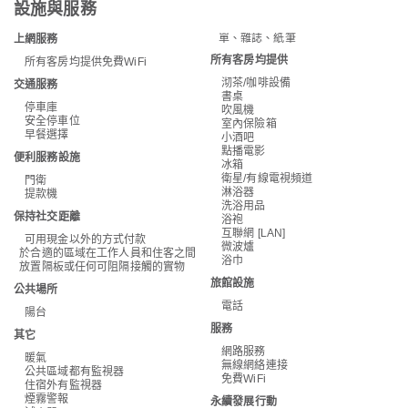
設施與服務
單、雜誌、紙筆
上網服務
所有客房均提供
所有客房均提供免費WiFi
沏茶/咖啡設備
交通服務
書桌
停車庫
吹風機
安全停車位
室內保險箱
早餐選擇
小酒吧
點播電影
便利服務設施
冰箱
衛星/有線電視頻道
門衛
淋浴器
提款機
洗浴用品
保持社交距離
浴袍
互聯網 [LAN]
可用現金以外的方式付款
微波爐
於合適的區域在工作人員和住客之間
浴巾
放置隔板或任何可阻隔接觸的實物
旅館設施
公共場所
電話
陽台
服務
其它
網路服務
暖氣
無線網絡連接
公共區域都有監視器
免費WiFi
住宿外有監視器
煙霧警報
永續發展行動