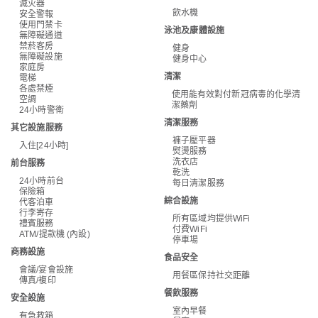
滅火器
飲水機
安全警報
使用門禁卡
泳池及康體設施
無障礙通道
禁菸客房
健身
無障礙設施
健身中心
家庭房
清潔
電梯
各處禁煙
使用能有效對付新冠病毒的化學清
空調
潔藥劑
24小時警衛
清潔服務
其它設施服務
褲子壓平器
入住[24小時]
熨燙服務
洗衣店
前台服務
乾洗
24小時前台
每日清潔服務
保險箱
綜合設施
代客泊車
行李寄存
所有區域均提供WiFi
禮賓服務
付費WiFi
ATM/提款機 (內設)
停車場
商務設施
食品安全
會議/宴會設施
用餐區保持社交距離
傳真/複印
餐飲服務
安全設施
室內早餐
有急救箱