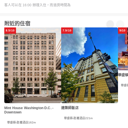
客人可以在 16:00 辦理入住，而退房時間為
附近的住宿
8.5/10
7.9/10
9/10
華盛
華盛
Mint House Washington D.C. -
建築師飯店
Downtown
華盛頓
距離酒店221m
華盛頓
距離酒店162m