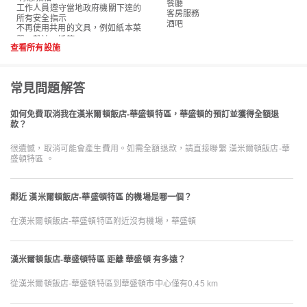
餐廳
工作人員遵守當地政府機關下達的
客房服務
所有安全指示
酒吧
不再使用共用的文具，例如紙本菜
查看所有設施
常見問題解答
如何免費取消我在漢米爾頓飯店-華盛頓特區，華盛頓的預訂並獲得全額退
款？
很遺憾，取消可能會產生費用。如需全額退款，請直接聯繫 漢米爾頓飯店-華
盛頓特區 。
鄰近 漢米爾頓飯店-華盛頓特區 的機場是哪一個？
在漢米爾頓飯店-華盛頓特區附近沒有機場，華盛頓
漢米爾頓飯店-華盛頓特區 距離 華盛頓 有多遠？
從漢米爾頓飯店-華盛頓特區到華盛頓市中心僅有0.45 km