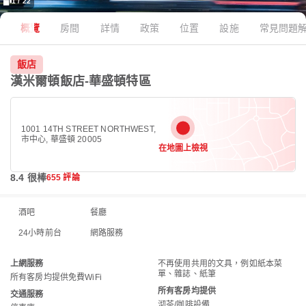
1 / 22
概覽
房間
詳情
政策
位置
設施
常見問題
飯店
漢米爾頓飯店-華盛頓特區
1001 14TH STREET NORTHWEST,
市中心, 華盛頓 20005
在地圖上檢視
8.4 很棒
655 評論
酒吧
餐廳
24小時前台
網路服務
上網服務
不再使用共用的文具，例如紙本菜
單、雜誌、紙筆
所有客房均提供免費WiFi
所有客房均提供
交通服務
沏茶/咖啡設備