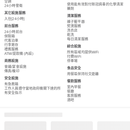
空調
使用能有效對付新冠病毒的化學清潔
24小時警衛
藥劑
其它設施服務
清潔服務
入住[24小時]
褲子壓平器
前台服務
熨燙服務
洗衣店
24小時前台
乾洗
保險箱
每日清潔服務
代客泊車
行李寄存
綜合設施
禮賓服務
所有區域均提供WiFi
ATM/提款機 (內設)
付費WiFi
商務設施
停車場
會議/宴會設施
食品安全
傳真/複印
用餐區保持社交距離
安全設施
餐飲服務
有急救箱
室內早餐
工作人員遵守當地政府機關下達的所
餐廳
有安全指示
客房服務
酒吧