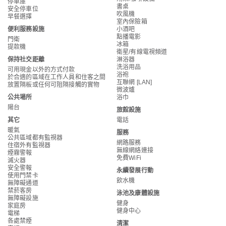
停車庫
書桌
安全停車位
吹風機
早餐選擇
室內保險箱
便利服務設施
小酒吧
點播電影
門衛
冰箱
提款機
衛星/有線電視頻道
保持社交距離
淋浴器
洗浴用品
可用現金以外的方式付款
浴袍
於合適的區域在工作人員和住客之間
互聯網 [LAN]
放置隔板或任何可阻隔接觸的實物
微波爐
公共場所
浴巾
陽台
旅館設施
其它
電話
暖氣
服務
公共區域都有監視器
網路服務
住宿外有監視器
無線網絡連接
煙霧警報
免費WiFi
滅火器
安全警報
永續發展行動
使用門禁卡
飲水機
無障礙通道
禁菸客房
泳池及康體設施
無障礙設施
健身
家庭房
健身中心
電梯
各處禁煙
清潔