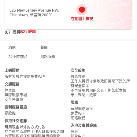
525 New Jersey Avenue NW,
Chinatown, 華盛頓 20001
在地圖上檢視
8.7 很棒
821 評論
酒吧
餐廳
24小時前台
網路服務
上網服務
安全設施
所有客房均提供免費WiFi
有急救箱
工作人員遵守當地政府機關下達的所
交通服務
有安全指示
停車庫
不再使用共用的文具，例如紙本菜
無障礙停車場
單、雜誌、紙筆
安全停車位
服務
便利服務設施
無線網絡連接
提款機
免費WiFi
網路服務
保持社交距離
泳池及康體設施
可用現金以外的方式付款
於合適的區域在工作人員和住客之間
健身
放置隔板或任何可阻隔接觸的實物
健身中心