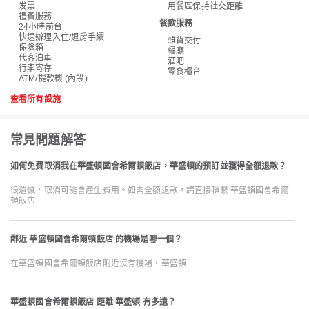
发票
用餐區保持社交距離
禮賓服務
餐飲服務
24小時前台
快速辦理入住/退房手續
雜貨交付
保險箱
餐廳
代客泊車
酒吧
行李寄存
零食櫃台
ATM/提款機 (內設)
查看所有設施
常見問題解答
如何免費取消我在華盛頓國會希爾頓飯店，華盛頓的預訂並獲得全額退款？
很遺憾，取消可能會產生費用。如需全額退款，請直接聯繫 華盛頓國會希爾
頓飯店 。
鄰近 華盛頓國會希爾頓飯店 的機場是哪一個？
在華盛頓國會希爾頓飯店附近沒有機場，華盛頓
華盛頓國會希爾頓飯店 距離 華盛頓 有多遠？