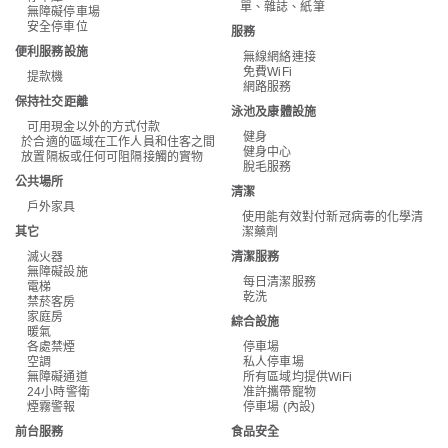
單、雜誌、紙筆
無障礙停車場
安全停車位
服務
便利服務設施
無線網絡連接
免費WiFi
提款機
網路服務
保持社交距離
泳池及康體設施
可用現金以外的方式付款
健身
於合適的區域在工作人員和住客之間
健身中心
放置隔板或任何可阻隔接觸的實物
脫毛服務
公共場所
清潔
戶外家具
使用能有效對付新冠病毒的化學清
其它
潔藥劑
滅火器
清潔服務
無障礙設施
每日清潔服務
電梯
乾洗
禁菸客房
家庭房
綜合設施
暖氣
各處禁煙
停車場
空調
私人停車場
無障礙通道
所有區域均提供WiFi
24小時警衛
准許攜帶寵物
煙霧警報
停車場 (內設)
前台服務
食品安全