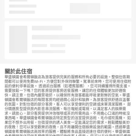
關於此住宿
華盛頓國會希爾頓飯店為旅客提供完美的服務和所有必要的設施。整個住宿期
間都可以使用免費Wi-Fi，方便您對外保持聯繫。駕車前來時，您可使用住宿附
設的便利停車設施。 透過前台服務（如禮賓服務），您可持續獲得所需支援。
需要放鬆一下嗎？您的客房提供客房送餐服務，讓您的住宿體驗更加舒適愉
快。請注意，住宿內嚴禁吸菸，以確保所有旅客都能呼吸更新鮮的空氣。華盛
頓國會希爾頓飯店的每間客房均經過精心設計和裝飾，為旅客提供舒適且溫馨
的氛圍。針對住宿的部分客房，客人可以享受便利的空調或床單清潔服務。 部
分精選房型提供房內影音串流服務、每日報紙或電視，以滿足客人的娛樂需
求。請放心，部分客房提供沖泡咖啡或茶的所需用品，不用擔心口渴的時候沒
東西喝。華盛頓國會希爾頓飯店特定房型的浴室提供浴袍、毛巾或吹風機。 如
果您不想外出用餐，住宿提供的誘人美食一定能滿足您的需求。輕鬆體驗美妙
的夜晚！您可以享受歡樂的夜晚，且不用離開住宿娛樂設施的範圍。透過華盛
頓國會希爾頓飯店高效率的服務，體驗將食品直接送達住宿的便利。華盛頓國