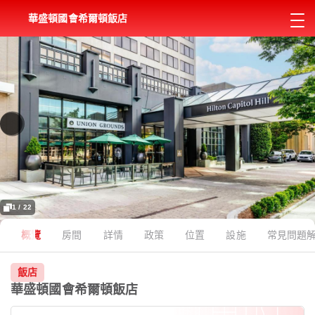
華盛頓國會希爾頓飯店
1 / 22
概覽
房間
詳情
政策
位置
設施
常見問題
飯店
華盛頓國會希爾頓飯店