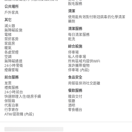
脫毛服務
公共場所
清潔
戶外家具
使用能有效對付新冠病毒的化學清潔
其它
藥劑
滅火器
清潔服務
無障礙設施
電梯
每日清潔服務
禁菸客房
乾洗
家庭房
綜合設施
暖氣
各處禁煙
停車場
空調
私人停車場
無障礙通道
所有區域均提供WiFi
24小時警衛
准許攜帶寵物
煙霧警報
停車場 (內設)
前台服務
食品安全
发票
用餐區保持社交距離
禮賓服務
餐飲服務
24小時前台
快速辦理入住/退房手續
雜貨交付
保險箱
餐廳
代客泊車
酒吧
行李寄存
零食櫃台
ATM/提款機 (內設)