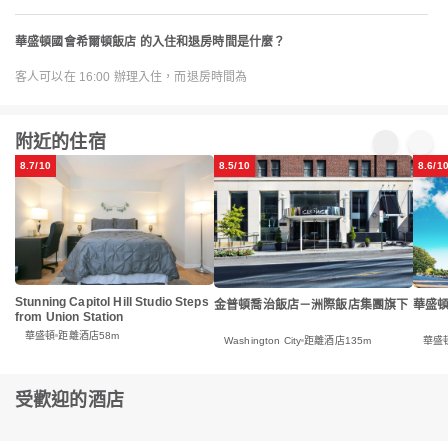
華盛頓國會希爾頓飯店 的入住和退房時間是什麼？
客人可以在 16:00 辦理入住，而退房時間為
附近的住宿
8.7/10
8.5/10
8.6/1
Stunning Capitol Hill Studio Steps
金普頓喬治飯店－洲際飯店集團旗下
華盛
from Union Station
華盛頓
距離酒店58m
Washington City
距離酒店135m
華盛
受歡迎的酒店