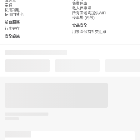
滅火器
免費停車
空調
私人停車場
使用鑰匙
所有區域均提供WiFi
使用門禁卡
停車場 (內設)
前台服務
食品安全
行李寄存
用餐區保持社交距離
安全設施