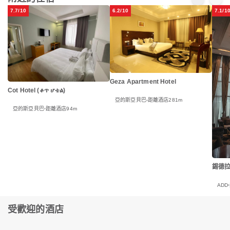
7.7/10
6.2/10
7.1/1
Geza Apartment Hotel
Cot Hotel (ቆጥ ሆቴል)
亞的斯亞貝巴
距離酒店281m
亞的斯亞貝巴
距離酒店94m
錫德
ADD
受歡迎的酒店