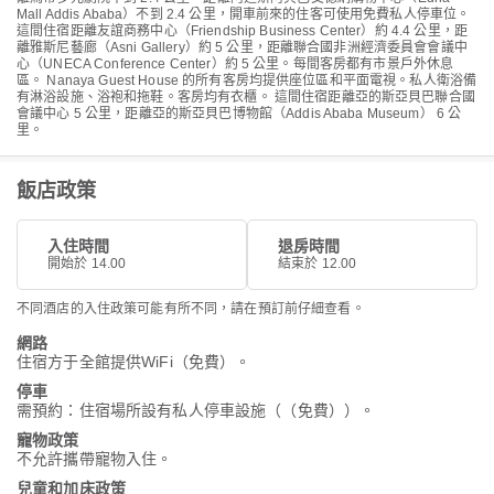
Mall Addis Ababa）不到 2.4 公里，開車前來的住客可使用免費私人停車位。
這間住宿距離友誼商務中心（Friendship Business Center）約 4.4 公里，距
離雅斯尼藝廊（Asni Gallery）約 5 公里，距離聯合國非洲經濟委員會會議中
心（UNECA Conference Center）約 5 公里。每間客房都有市景戶外休息
區。 Nanaya Guest House 的所有客房均提供座位區和平面電視。私人衛浴備
有淋浴設施、浴袍和拖鞋。客房均有衣櫃。 這間住宿距離亞的斯亞貝巴聯合國
會議中心 5 公里，距離亞的斯亞貝巴博物館（Addis Ababa Museum） 6 公
里。
飯店政策
入住時間
退房時間
開始於 14.00
結束於 12.00
不同酒店的入住政策可能有所不同，請在預訂前仔細查看。
網路
住宿方于全館提供WiFi（免費）。
停車
需預約：住宿場所設有私人停車設施（（免費））。
寵物政策
不允許攜帶寵物入住。
兒童和加床政策