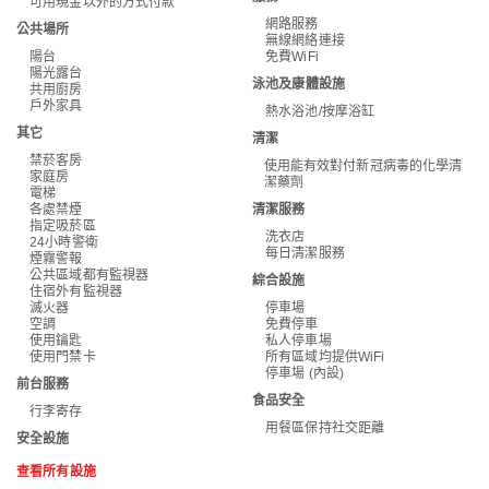
可用現金以外的方式付款
網路服務
公共場所
無線網絡連接
陽台
免費WiFi
陽光露台
泳池及康體設施
共用廚房
戶外家具
熱水浴池/按摩浴缸
其它
清潔
禁菸客房
使用能有效對付新冠病毒的化學清
家庭房
潔藥劑
電梯
各處禁煙
清潔服務
指定吸菸區
洗衣店
24小時警衛
每日清潔服務
煙霧警報
公共區域都有監視器
綜合設施
住宿外有監視器
滅火器
停車場
空調
免費停車
使用鑰匙
私人停車場
使用門禁卡
所有區域均提供WiFi
停車場 (內設)
前台服務
食品安全
行李寄存
用餐區保持社交距離
安全設施
查看所有設施