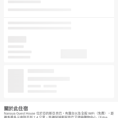
關於此住宿
Nanaya Guest House 位於亞的斯亞貝巴，有露台以及全館 WiFi（免費），距
離馬蒂多元劇院不到 2.4 公里，距離阿迪斯阿貝巴艾德納購物中心（Edna