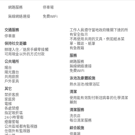
網路服務
停車場
無線網絡連接
免費WiFi
交通服務
工作人員遵守當地政府機關下達的所
有安全指示
停車庫
不再使用共用的文具，例如紙本菜
保持社交距離
單、雜誌、紙筆
有急救箱
辦理入住／退房手續零接觸
可用現金以外的方式付款
服務
公共場所
網路服務
無線網絡連接
陽台
免費WiFi
陽光露台
共用廚房
泳池及康體設施
戶外家具
熱水浴池/按摩浴缸
其它
清潔
禁菸客房
使用能有效對付新冠病毒的化學清潔
家庭房
藥劑
電梯
各處禁煙
清潔服務
指定吸菸區
洗衣店
24小時警衛
每日清潔服務
煙霧警報
公共區域都有監視器
綜合設施
住宿外有監視器
停車場