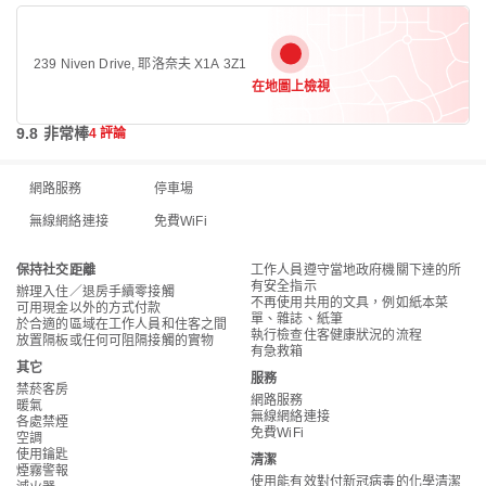
239 Niven Drive, 耶洛奈夫 X1A 3Z1
在地圖上檢視
9.8 非常棒
4 評論
網路服務
停車場
無線網絡連接
免費WiFi
保持社交距離
工作人員遵守當地政府機關下達的所
有安全指示
辦理入住／退房手續零接觸
不再使用共用的文具，例如紙本菜
可用現金以外的方式付款
單、雜誌、紙筆
於合適的區域在工作人員和住客之間
執行檢查住客健康狀況的流程
放置隔板或任何可阻隔接觸的實物
有急救箱
其它
服務
禁菸客房
網路服務
暖氣
無線網絡連接
各處禁煙
免費WiFi
空調
使用鑰匙
清潔
煙霧警報
使用能有效對付新冠病毒的化學清潔