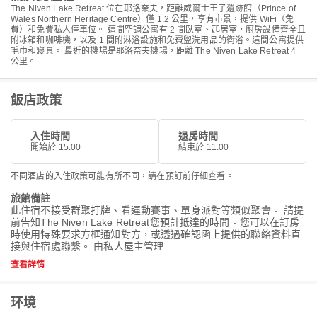
The Niven Lake Retreat 位在耶洛奈夫，距離威爾士王子遺跡館（Prince of
Wales Northern Heritage Centre）僅 1.2 公里，享有市景，提供 WiFi（免
費）和免費私人停車位。 這間空調公寓有 2 間臥室、起居室，廚房設備齊全且
附冰箱和咖啡機，以及 1 間附淋浴設施和免費盥洗用品的衛浴。這間公寓提供
毛巾和寢具。 最近的機場是耶洛奈夫機場，距離 The Niven Lake Retreat 4
公里。
飯店政策
入住時間
退房時間
開始於 15.00
結束於 11.00
不同酒店的入住政策可能有所不同，請在預訂前仔細查看。
旅館備註
此住宿不接受群聚打牌、看運動賽事、單身派對等類似聚會。 請提
前告知The Niven Lake Retreat您預計抵達的時間。您可以在訂房
時使用特殊要求方框通知對方，或透過確認函上提供的聯絡資料直
接與住宿處聯繫。 由私人屋主管理
查看詳情
环境