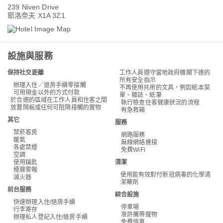
239 Niven Drive
耶洛奈夫 X1A 3Z1
設施與服務
保持社交距離
工作人員遵守當地政府機關下達的
所有安全指示
辦理入住／退房手續零接觸
不再使用共用的文具，例如紙本菜
可用現金以外的方式付款
單、雜誌、紙筆
於合適的區域在工作人員和住客之間
執行檢查住客健康狀況的流程
放置隔板或任何可阻隔接觸的實物
有急救箱
其它
服務
禁菸客房
網路服務
暖氣
無線網絡連接
各處禁煙
免費WiFi
空調
使用鑰匙
清潔
煙霧警報
使用能有效對付新冠病毒的化學清
滅火器
潔藥劑
前台服務
綜合設施
快速辦理入住/退房手續
停車場
行李寄存
准許攜帶寵物
辦理私人登記入住/退房手續
免費停車