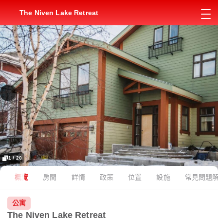
The Niven Lake Retreat
1 / 20
概覽
房間
詳情
政策
位置
設施
常見問題
公寓
The Niven Lake Retreat