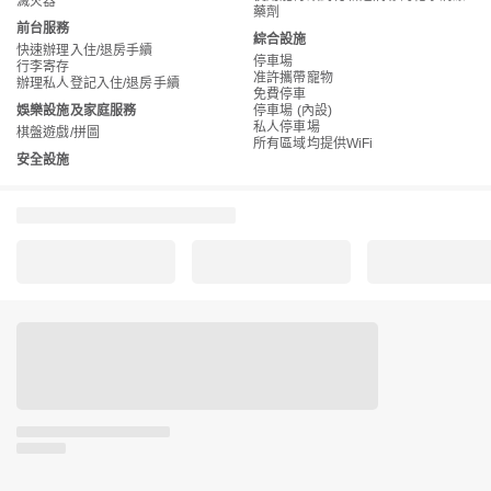
滅火器
藥劑
前台服務
綜合設施
快速辦理入住/退房手續
停車場
行李寄存
准許攜帶寵物
辦理私人登記入住/退房手續
免費停車
娛樂設施及家庭服務
停車場 (內設)
私人停車場
棋盤遊戲/拼圖
所有區域均提供WiFi
安全設施