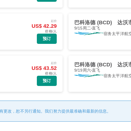
起价
巴科洛德 (BCD)
达沃市
US$ 42.29
9/15周二
直飞
价格/人
宿务太平洋航
预订
起价
巴科洛德 (BCD)
达沃市
US$ 43.52
9/19周六
直飞
价格/人
宿务太平洋航
预订
有更改，恕不另行通知。我们努力提供最准确和最新的信息。