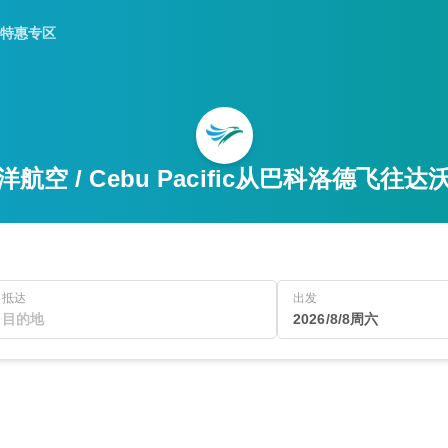
特惠专区
航空 / Cebu Pacific从巴科洛德飞往
抵达
出发
2026/8/8周六