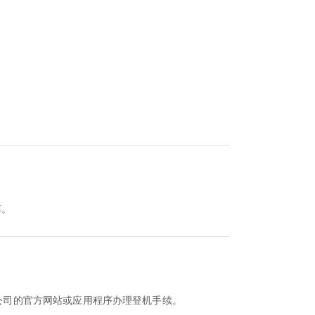
李。
？
该航空公司的官方网站或应用程序办理登机手续。