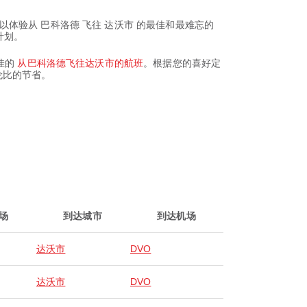
您就可以体验从 巴科洛德 飞往 达沃市 的最佳和最难忘的
计划。
最佳的
从巴科洛德飞往达沃市的航班
。根据您的喜好定
伦比的节省。
场
到达城市
到达机场
达沃市
DVO
达沃市
DVO