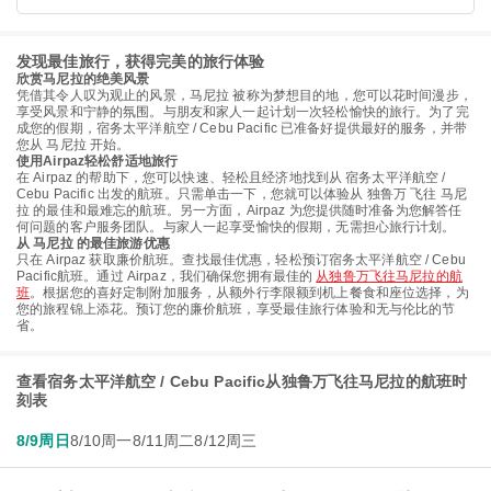
发现最佳旅行，获得完美的旅行体验
欣赏马尼拉的绝美风景
凭借其令人叹为观止的风景，马尼拉 被称为梦想目的地，您可以花时间漫步，
享受风景和宁静的氛围。与朋友和家人一起计划一次轻松愉快的旅行。为了完
成您的假期，宿务太平洋航空 / Cebu Pacific 已准备好提供最好的服务，并带
您从 马尼拉 开始。
使用Airpaz轻松舒适地旅行
在 Airpaz 的帮助下，您可以快速、轻松且经济地找到从 宿务太平洋航空 /
Cebu Pacific 出发的航班。只需单击一下，您就可以体验从 独鲁万 飞往 马尼
拉 的最佳和最难忘的航班。另一方面，Airpaz 为您提供随时准备为您解答任
何问题的客户服务团队。与家人一起享受愉快的假期，无需担心旅行计划。
从 马尼拉 的最佳旅游优惠
只在 Airpaz 获取廉价航班。查找最佳优惠，轻松预订宿务太平洋航空 / Cebu
Pacific航班。通过 Airpaz，我们确保您拥有最佳的
从独鲁万飞往马尼拉的航
班
。根据您的喜好定制附加服务，从额外行李限额到机上餐食和座位选择，为
您的旅程锦上添花。预订您的廉价航班，享受最佳旅行体验和无与伦比的节
省。
查看宿务太平洋航空 / Cebu Pacific从独鲁万飞往马尼拉的航班时
刻表
8/9周日
8/10周一
8/11周二
8/12周三