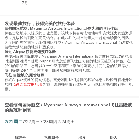
7月
发现最佳旅行，获得完美的旅行体验
缅甸国际航空 / Myanmar Airways International 作为您的飞行伴侣
体验吉隆坡令人惊叹的自然美景。该城市拥有标志性地标和充满活力的旅游景
点，是放松与刺激的完美结合。在此非凡的城市与亲人一起创造珍贵的回忆。
为了陪伴您的旅程，缅甸国际航空 / Myanmar Airways International 为您提供
前往您梦想目的地的舒适航班。
通过 Airpaz 获得无缝预订体验
在使用缅甸国际航空 / Myanmar Airways International预订前往吉隆坡的航班
时遇到困难吗？使用 Airpaz 可为您提供飞往任何目的地的无缝预订体验。在
我们的帮助下，您可以在一个应用程序中添加特殊要求并定制您的航班需求。
我们提供 24/7 全天候客服，确保您的旅程顺利无忧。
飞往 吉隆坡 的廉价航班
获取Airpaz航班的特别优惠。充分利用我们提供的独家优惠，轻松自信地开始
您的
飞往吉隆坡的航班
之旅！以最棒的旅行体验和无与伦比的折扣预订特价机
票。
查看缅甸国际航空 / Myanmar Airways International飞往吉隆坡
的航班时刻表
7/21周二
7/22周三
7/23周四
7/24周五
航班号
飞机型号
出发
到达