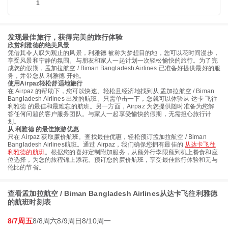
1
发现最佳旅行，获得完美的旅行体验
欣赏利雅德的绝美风景
凭借其令人叹为观止的风景，利雅德 被称为梦想目的地，您可以花时间漫步，
享受风景和宁静的氛围。与朋友和家人一起计划一次轻松愉快的旅行。为了完
成您的假期，孟加拉航空 / Biman Bangladesh Airlines 已准备好提供最好的服
务，并带您从 利雅德 开始。
使用Airpaz轻松舒适地旅行
在 Airpaz 的帮助下，您可以快速、轻松且经济地找到从 孟加拉航空 / Biman
Bangladesh Airlines 出发的航班。只需单击一下，您就可以体验从 达卡 飞往
利雅德 的最佳和最难忘的航班。另一方面，Airpaz 为您提供随时准备为您解
答任何问题的客户服务团队。与家人一起享受愉快的假期，无需担心旅行计
划。
从 利雅德 的最佳旅游优惠
只在 Airpaz 获取廉价航班。查找最佳优惠，轻松预订孟加拉航空 / Biman
Bangladesh Airlines航班。通过 Airpaz，我们确保您拥有最佳的
从达卡飞往
利雅德的航班
。根据您的喜好定制附加服务，从额外行李限额到机上餐食和座
位选择，为您的旅程锦上添花。预订您的廉价航班，享受最佳旅行体验和无与
伦比的节省。
查看孟加拉航空 / Biman Bangladesh Airlines从达卡飞往利雅德
的航班时刻表
8/7周五
8/8周六
8/9周日
8/10周一