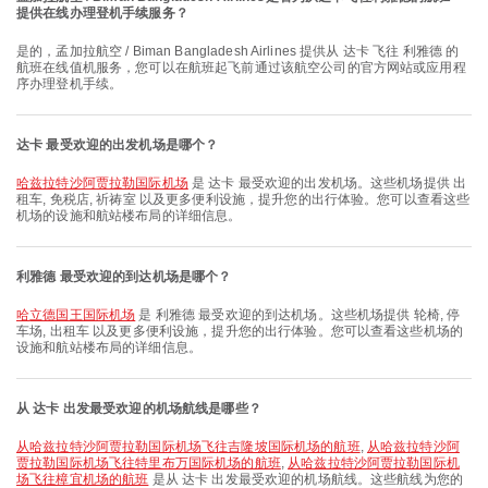
提供在线办理登机手续服务？
是的，孟加拉航空 / Biman Bangladesh Airlines 提供从 达卡 飞往 利雅德 的
航班在线值机服务，您可以在航班起飞前通过该航空公司的官方网站或应用程
序办理登机手续。
达卡 最受欢迎的出发机场是哪个？
哈兹拉特沙阿贾拉勒国际机场
是 达卡 最受欢迎的出发机场。这些机场提供 出
租车, 免税店, 祈祷室 以及更多便利设施，提升您的出行体验。您可以查看这些
机场的设施和航站楼布局的详细信息。
利雅德 最受欢迎的到达机场是哪个？
哈立德国王国际机场
是 利雅德 最受欢迎的到达机场。这些机场提供 轮椅, 停
车场, 出租车 以及更多便利设施，提升您的出行体验。您可以查看这些机场的
设施和航站楼布局的详细信息。
从 达卡 出发最受欢迎的机场航线是哪些？
从哈兹拉特沙阿贾拉勒国际机场飞往吉隆坡国际机场的航班
,
从哈兹拉特沙阿
贾拉勒国际机场飞往特里布万国际机场的航班
,
从哈兹拉特沙阿贾拉勒国际机
场飞往樟宜机场的航班
是从 达卡 出发最受欢迎的机场航线。这些航线为您的