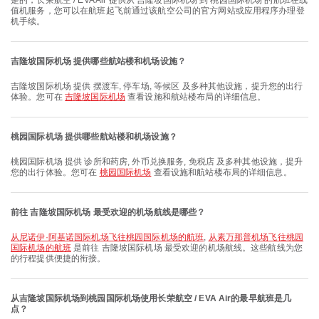
是的，长荣航空 / EVA Air 提供从 吉隆坡国际机场 到 桃园国际机场 的航班在线
值机服务，您可以在航班起飞前通过该航空公司的官方网站或应用程序办理登
机手续。
吉隆坡国际机场 提供哪些航站楼和机场设施？
吉隆坡国际机场 提供 摆渡车, 停车场, 等候区 及多种其他设施，提升您的出行
体验。您可在
吉隆坡国际机场
查看设施和航站楼布局的详细信息。
桃园国际机场 提供哪些航站楼和机场设施？
桃园国际机场 提供 诊所和药房, 外币兑换服务, 免税店 及多种其他设施，提升
您的出行体验。您可在
桃园国际机场
查看设施和航站楼布局的详细信息。
前往 吉隆坡国际机场 最受欢迎的机场航线是哪些？
从尼诺伊·阿基诺国际机场飞往桃园国际机场的航班
,
从素万那普机场飞往桃园
国际机场的航班
是前往 吉隆坡国际机场 最受欢迎的机场航线。这些航线为您
的行程提供便捷的衔接。
从吉隆坡国际机场到桃园国际机场使用长荣航空 / EVA Air的最早航班是几
点？