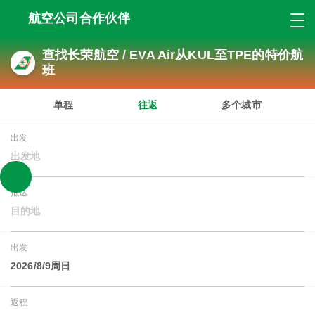
航空公司合作伙伴
查找长荣航空 / EVA Air从KUL至TPE的特价航
班
单程
往返
多个城市
出发
出发地
抵达
目的地
出发
2026/8/9周日
返程