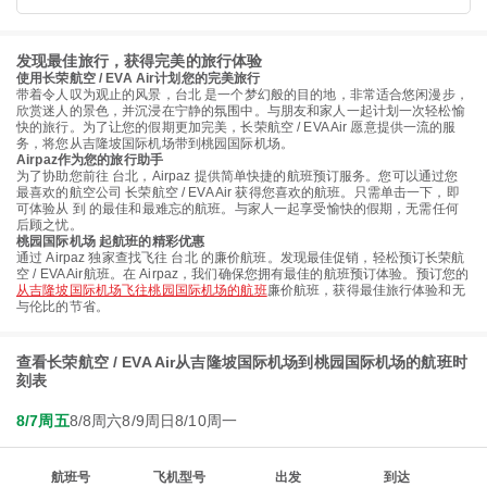
发现最佳旅行，获得完美的旅行体验
使用长荣航空 / EVA Air计划您的完美旅行
带着令人叹为观止的风景，台北 是一个梦幻般的目的地，非常适合悠闲漫步，
欣赏迷人的景色，并沉浸在宁静的氛围中。与朋友和家人一起计划一次轻松愉
快的旅行。为了让您的假期更加完美，长荣航空 / EVA Air 愿意提供一流的服
务，将您从吉隆坡国际机场带到桃园国际机场。
Airpaz作为您的旅行助手
为了协助您前往 台北，Airpaz 提供简单快捷的航班预订服务。您可以通过您
最喜欢的航空公司 长荣航空 / EVA Air 获得您喜欢的航班。只需单击一下，即
可体验从 到 的最佳和最难忘的航班。与家人一起享受愉快的假期，无需任何
后顾之忧。
桃园国际机场 起航班的精彩优惠
通过 Airpaz 独家查找飞往 台北 的廉价航班。发现最佳促销，轻松预订长荣航
空 / EVA Air航班。在 Airpaz，我们确保您拥有最佳的航班预订体验。预订您的
从吉隆坡国际机场飞往桃园国际机场的航班
廉价航班，获得最佳旅行体验和无
与伦比的节省。
查看长荣航空 / EVA Air从吉隆坡国际机场到桃园国际机场的航班时
刻表
8/7周五
8/8周六
8/9周日
8/10周一
航班号
飞机型号
出发
到达