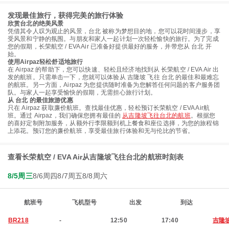
发现最佳旅行，获得完美的旅行体验
欣赏台北的绝美风景
凭借其令人叹为观止的风景，台北 被称为梦想目的地，您可以花时间漫步，享
受风景和宁静的氛围。与朋友和家人一起计划一次轻松愉快的旅行。为了完成
您的假期，长荣航空 / EVA Air 已准备好提供最好的服务，并带您从 台北 开
始。
使用Airpaz轻松舒适地旅行
在 Airpaz 的帮助下，您可以快速、轻松且经济地找到从 长荣航空 / EVA Air 出
发的航班。只需单击一下，您就可以体验从 吉隆坡 飞往 台北 的最佳和最难忘
的航班。另一方面，Airpaz 为您提供随时准备为您解答任何问题的客户服务团
队。与家人一起享受愉快的假期，无需担心旅行计划。
从 台北 的最佳旅游优惠
只在 Airpaz 获取廉价航班。查找最佳优惠，轻松预订长荣航空 / EVA Air航
班。通过 Airpaz，我们确保您拥有最佳的
从吉隆坡飞往台北的航班
。根据您
的喜好定制附加服务，从额外行李限额到机上餐食和座位选择，为您的旅程锦
上添花。预订您的廉价航班，享受最佳旅行体验和无与伦比的节省。
查看长荣航空 / EVA Air从吉隆坡飞往台北的航班时刻表
8/5周三
8/6周四
8/7周五
8/8周六
航班号
飞机型号
出发
到达
BR218
-
12:50
17:40
吉隆