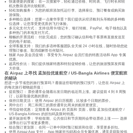
快速便捷的搜索： 在一次搜索中，轻松通过价格、时间表、飞行时长和转
机次数筛选并比较航班。
轻松加购服务： 为您的航班添加托运行李、选择座位、预订餐食或购买旅
游保险。
多种舱位选择： 想要一点奢华享受？我们提供从经济舱到头等舱的多种舱
位选择，让您享受更优质的飞行体验。
多元化支付方式： 支持信用卡/借记卡、银行转账、PayPal、电子钱包以及
多种热门的本地支付方式。
顺畅的开票流程： 付款完成后，您的预订确认信和电子客票将直接发送至
您的电子邮箱。
全球客服支持： 我们的多语种客服团队全天候 24 小时在线，随时协助您处
理预订修改、取消或解答任何疑问。
独家 App 及会员促销： 享受专为 Airpaz 会员打造的特惠活动和 App 专属
优惠。
超高性价比： 我们提供独家特惠和特别促销价格，让您的旅游预算发挥最
大价值。
在 Airpaz 上寻找 孟加拉优速航空 / US-Bangla Airlines 便宜航班
的秘诀
想进一步节省您的旅行预算吗？遵循这些聪明的预订技巧，让您在 Airpaz 上
的每次旅行都物超所值：
提前预订： 票价通常会随着出发日期的临近而上涨。建议提前 4 到 8 周预
订，以获取最优惠的票价。
保持日期灵活： 使用 Airpaz 的日历视图，比较多个日期的票价。
周中出行： 周二和周三的票价通常比周末的航班更便宜。
寻找促销优惠： 定期查看 Airpaz 的 页面和 页面，获取 孟加拉优速航空 /
US-Bangla Airlines 的折扣码及限时特惠。
避开旅游旺季： 学校假期、公共假日和节庆期间会带动票价上涨 —— 选择
淡季出行以节省更多费用。
组合预订更划算： 在同一订单中同时预订航班和住宿，享受更多折扣。
使用 Airpaz App 支付： App 独家折扣码和会员专属优惠，通常是获取较低