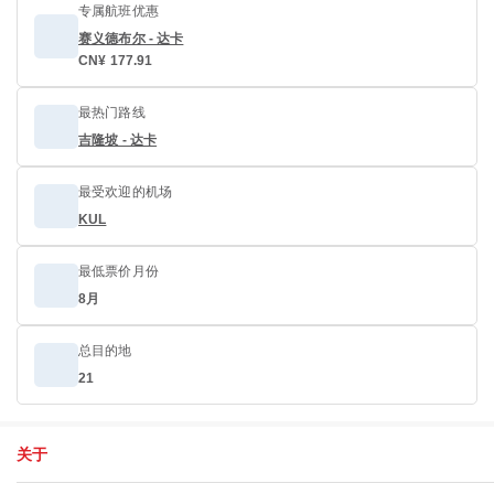
专属航班优惠
赛义德布尔 - 达卡
CN¥ 177.91
最热门路线
吉隆坡 - 达卡
最受欢迎的机场
KUL
最低票价月份
8月
总目的地
21
关于