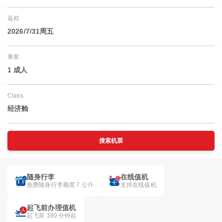
返程
2026/7/31周五
乘客
1 成人
Class
经济舱
搜索机票
随身行李
在线值机
免费随身行李额度 7 公斤
支持在线值机
起飞前办理值机
起飞前 180 分钟起