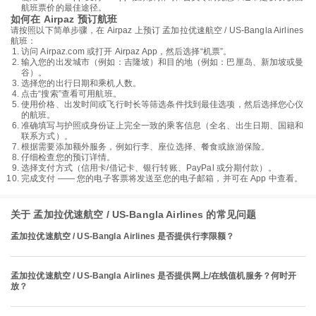
航班票价的最佳途径。
如何在 Airpaz 预订航班
请按照以下简单步骤，在 Airpaz 上预订 孟加拉优速航空 / US-Bangla Airlines
航班：
访问 Airpaz.com 或打开 Airpaz App，然后选择“机票”。
输入您的出发城市（例如：吉隆坡）和目的地（例如：巴厘岛、新加坡或曼
谷）。
选择您的出行日期和乘机人数。
点击“搜索”查看可用航班。
使用价格、出发时间或飞行时长等筛选条件找到最佳选项，然后选择您心仪
的航班。
准确填写与护照或身份证上完全一致的乘客信息（全名、出生日期、国籍和
联系方式）。
根据需要添加额外服务，例如行李、座位选择、餐食或旅游保险。
仔细检查您的预订详情。
选择支付方式（信用卡/借记卡、银行转账、PayPal 或分期付款）。
完成支付 —— 您的电子客票将发送至您的电子邮箱，并可在 App 中查看。
关于 孟加拉优速航空 / US-Bangla Airlines 的常见问题
孟加拉优速航空 / US-Bangla Airlines 是否提供行李限额？
孟加拉优速航空 / US-Bangla Airlines 是否提供网上/在线值机服务？何时开
放？