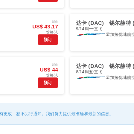
起价
达卡 (DAC)
锡尔赫特 (
US$ 43.17
9/14周一
直飞
价格/人
孟加拉优速航
预订
起价
达卡 (DAC)
锡尔赫特 (
US$ 44
8/14周五
直飞
价格/人
孟加拉优速航
预订
有更改，恕不另行通知。我们努力提供最准确和最新的信息。