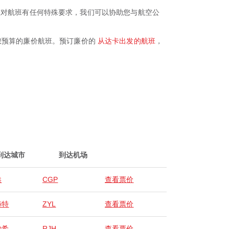
务。如果您对航班有任何特殊要求，我们可以协助您与航空公
符合您预算的廉价航班。预订廉价的
从达卡出发的航班
，
到达城市
到达机场
港
CGP
查看票价
赫特
ZYL
查看票价
沙希
RJH
查看票价