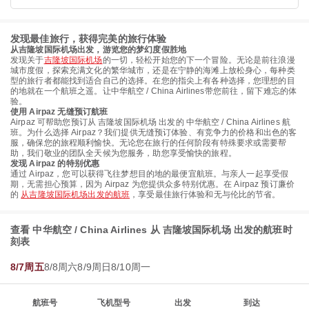
发现最佳旅行，获得完美的旅行体验
从吉隆坡国际机场出发，游览您的梦幻度假胜地
发现关于
吉隆坡国际机场
的一切，轻松开始您的下一个冒险。无论是前往浪漫
城市度假，探索充满文化的繁华城市，还是在宁静的海滩上放松身心，每种类
型的旅行者都能找到适合自己的选择。在您的指尖上有各种选择，您理想的目
的地就在一个航班之遥。让中华航空 / China Airlines带您前往，留下难忘的体
验。
使用 Airpaz 无缝预订航班
Airpaz 可帮助您预订从 吉隆坡国际机场 出发的 中华航空 / China Airlines 航
班。为什么选择 Airpaz？我们提供无缝预订体验、有竞争力的价格和出色的客
服，确保您的旅程顺利愉快。无论您在旅行的任何阶段有特殊要求或需要帮
助，我们敬业的团队全天候为您服务，助您享受愉快的旅程。
发现 Airpaz 的特别优惠
通过 Airpaz，您可以获得飞往梦想目的地的最便宜航班。与亲人一起享受假
期，无需担心预算，因为 Airpaz 为您提供众多特别优惠。在 Airpaz 预订廉价
的
从吉隆坡国际机场出发的航班
，享受最佳旅行体验和无与伦比的节省。
查看 中华航空 / China Airlines 从 吉隆坡国际机场 出发的航班时
刻表
8/7周五
8/8周六
8/9周日
8/10周一
航班号
飞机型号
出发
到达