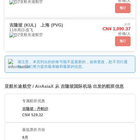
价格/人
亚航长途航空
预订
吉隆坡 (KUL)
上海 (PVG)
起价
CN¥ 1,090.37
11/8周日
直飞
价格/人
亚航长途航空
预订
请注意，本页列出的价格可能不是最新的，如有更改，恕不另行通
知。我们努力提供最准确和最新的信息。
亚航长途航空 / AirAsiaX 从 吉隆坡国际机场 出发的航班信息
专属航班优惠
吉隆坡 - 丹帕沙
CN¥ 529.32
最低票价月份
9月