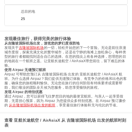
总目的地
25
发现最佳旅行，获得完美的旅行体验
从吉隆坡国际机场出发，游览您的梦幻度假胜地
发现关于
吉隆坡国际机场
的一切，轻松开始您的下一个冒险。无论是前往浪漫
城市度假，探索充满文化的繁华城市，还是在宁静的海滩上放松身心，每种类
型的旅行者都能找到适合自己的选择。在您的指尖上有各种选择，您理想的目
的地就在一个航班之遥。让亚航长途航空 / AirAsiaX带您前往，留下难忘的体
验。
使用 Airpaz 无缝预订航班
Airpaz 可帮助您预订从 吉隆坡国际机场 出发的 亚航长途航空 / AirAsiaX 航
班。为什么选择 Airpaz？我们提供无缝预订体验、有竞争力的价格和出色的客
服，确保您的旅程顺利愉快。无论您在旅行的任何阶段有特殊要求或需要帮
助，我们敬业的团队全天候为您服务，助您享受愉快的旅程。
发现 Airpaz 的特别优惠
通过 Airpaz，您可以获得飞往梦想目的地的最便宜航班。与亲人一起享受假
期，无需担心预算，因为 Airpaz 为您提供众多特别优惠。在 Airpaz 预订廉价
的
从吉隆坡国际机场出发的航班
，享受最佳旅行体验和无与伦比的节省。
查看 亚航长途航空 / AirAsiaX 从 吉隆坡国际机场 出发的航班时刻
表