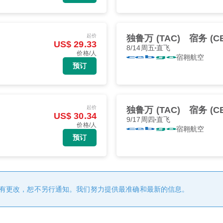
起价
独鲁万 (TAC)
宿务 (C
US$ 29.33
8/14周五
直飞
价格/人
宿翱航空
预订
起价
独鲁万 (TAC)
宿务 (C
US$ 30.34
9/17周四
直飞
价格/人
宿翱航空
预订
有更改，恕不另行通知。我们努力提供最准确和最新的信息。