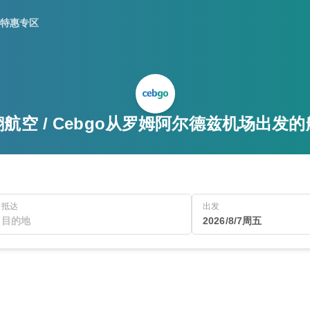
特惠专区
航空 / Cebgo从罗姆阿尔德兹机场出发
抵达
出发
2026/8/7周五