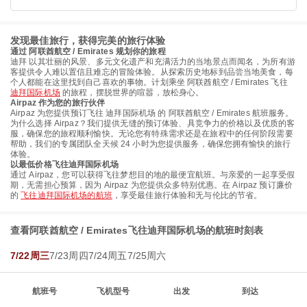
发现最佳旅行，获得完美的旅行体验
通过 阿联酋航空 / Emirates 规划你的旅程
迪拜 以其壮丽的风景、多元文化遗产和充满活力的当地景点而闻名，为所有游
客提供令人难以置信且难忘的冒险体验。从探索历史地标到品尝当地美食，每
个人都能在这里找到自己喜欢的事物。计划乘坐 阿联酋航空 / Emirates 飞往
迪拜国际机场
的旅程，摆脱世界的喧嚣，放松身心。
Airpaz 作为您的旅行伙伴
Airpaz 为您提供预订飞往 迪拜国际机场 的 阿联酋航空 / Emirates 航班服务。
为什么选择 Airpaz？我们提供无缝的预订体验、具竞争力的价格以及优质的客
服，确保您的旅程顺利愉快。无论您有特殊需求还是在旅程中的任何阶段需要
帮助，我们的专属团队全天候 24 小时为您提供服务，确保您拥有愉快的旅行
体验。
以最低价格飞往迪拜国际机场
通过 Airpaz，您可以获得飞往梦想目的地的最便宜航班。与亲爱的一起享受假
期，无需担心预算，因为 Airpaz 为您提供众多特别优惠。在 Airpaz 预订廉价
的
飞往迪拜国际机场的航班
，享受最佳旅行体验和无与伦比的节省。
查看阿联酋航空 / Emirates飞往迪拜国际机场的航班时刻表
7/22周三
7/23周四
7/24周五
7/25周六
航班号
飞机型号
出发
到达